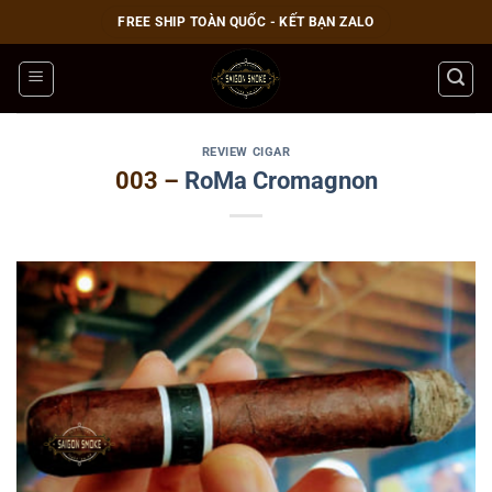
Bỏ
FREE SHIP TOÀN QUỐC - KẾT BẠN ZALO
qua
nội
dung
REVIEW CIGAR
003 –
RoMa
Cromagnon