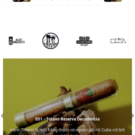
class="st_tag
internal_tag " rel="tag"
title="Posts tagged with
Robusto">Robusto</a>
5×56 (Hộp 25)
051 –
Torano
Reserva Decadencia
Intro: Torano là một hãng thuốc có nguồn gốc từ Cuba với lịch
Torano