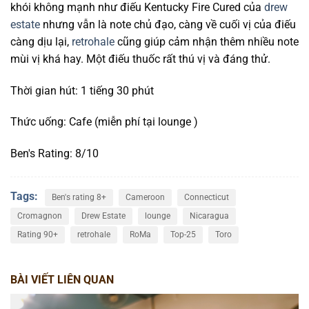
khói không mạnh như điếu Kentucky Fire Cured của
drew
estate
nhưng vẫn là note chủ đạo, càng về cuối vị của điếu
càng dịu lại,
retrohale
cũng giúp cảm nhận thêm nhiều note
mùi vị khá hay. Một điếu thuốc rất thú vị và đáng thử.
Thời gian hút: 1 tiếng 30 phút
Thức uống: Cafe (miễn phí tại lounge )
Ben's Rating: 8/10
Tags:
Ben's rating 8+
Cameroon
Connecticut
Cromagnon
Drew Estate
lounge
Nicaragua
Rating 90+
retrohale
RoMa
Top-25
Toro
BÀI VIẾT LIÊN QUAN