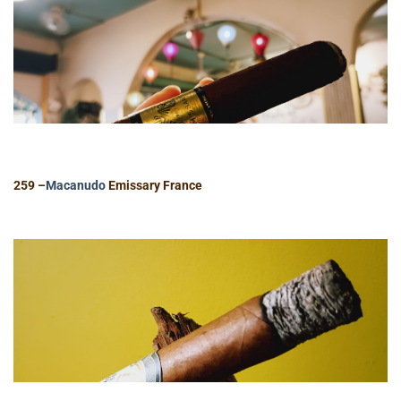
259 –
Macanudo
Emissary France