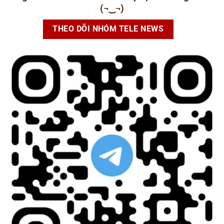
(¬‿¬)
THEO DÕI NHÓM TELE NEWS