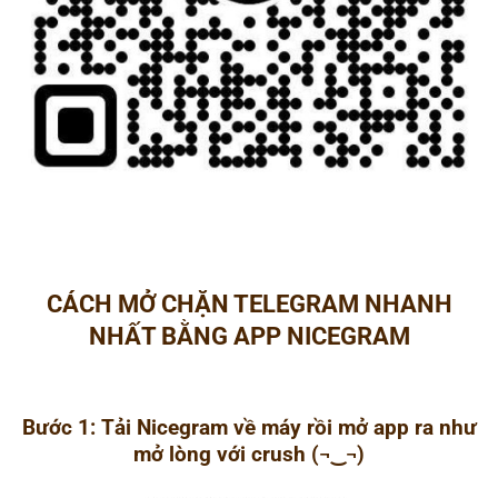
CÁCH MỞ CHẶN TELEGRAM NHANH
NHẤT BẰNG APP NICEGRAM
Bước 1:
Tải Nicegram về máy rồi mở app ra như
mở lòng với crush (¬‿¬)