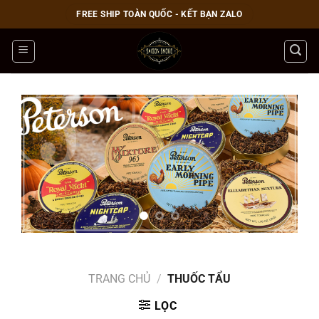
Bỏ
FREE SHIP TOÀN QUỐC - KẾT BẠN ZALO
qua
nội
dung
TRANG CHỦ
/
THUỐC TẨU
LỌC