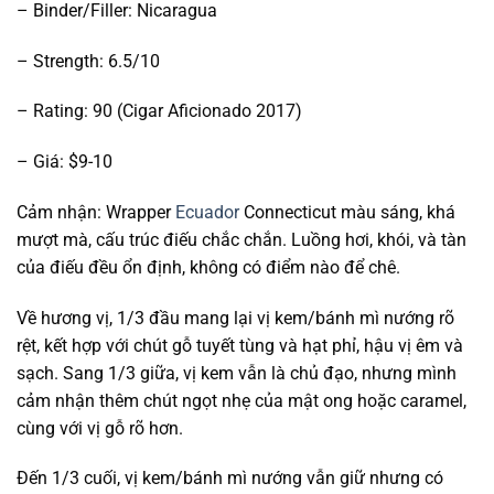
– Binder/Filler: Nicaragua
– Strength: 6.5/10
– Rating: 90 (Cigar Aficionado 2017)
– Giá: $9-10
Cảm nhận: Wrapper
Ecuador
Connecticut màu sáng, khá
mượt mà, cấu trúc điếu chắc chắn. Luồng hơi, khói, và tàn
của điếu đều ổn định, không có điểm nào để chê.
Về hương vị, 1/3 đầu mang lại vị kem/bánh mì nướng rõ
rệt, kết hợp với chút gỗ tuyết tùng và hạt phỉ, hậu vị êm và
sạch. Sang 1/3 giữa, vị kem vẫn là chủ đạo, nhưng mình
cảm nhận thêm chút ngọt nhẹ của mật ong hoặc caramel,
cùng với vị gỗ rõ hơn.
Đến 1/3 cuối, vị kem/bánh mì nướng vẫn giữ nhưng có