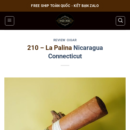
Bỏ
FREE SHIP TOÀN QUỐC - KẾT BẠN ZALO
qua
nội
dung
REVIEW CIGAR
210 – La Palina
Nicaragua
Connecticut