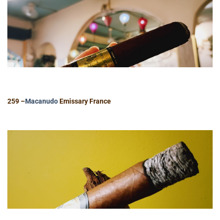
259 –
Macanudo
Emissary France