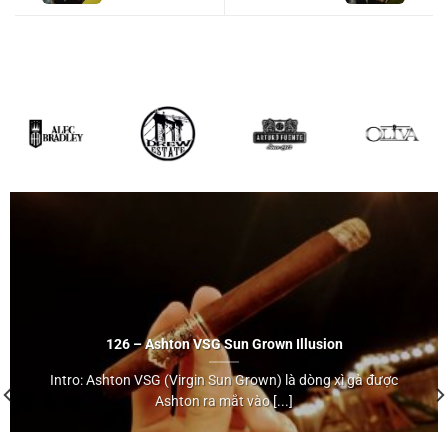
class="st_tag
internal_tag " rel="tag"
title="Posts tagged with
Robusto">Robusto</a>
5×56 (Hộp 25)
126 – Ashton VSG Sun Grown Illusion
Intro: Ashton VSG (Virgin Sun Grown) là dòng xì gà được
Ashton ra mắt vào [...]