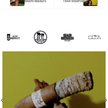
Miami Maduro
1844 Reserve
khoa/robusto/"
class="st_tag
internal_tag " rel="tag"
title="Posts tagged with
Robusto">Robusto</a>
5×56 (Hộp 25)