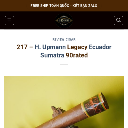
Bỏ
FREE SHIP TOÀN QUỐC - KẾT BẠN ZALO
qua
nội
dung
REVIEW CIGAR
217 –
H. Upmann
Legacy
Ecuador
Sumatra
90rated