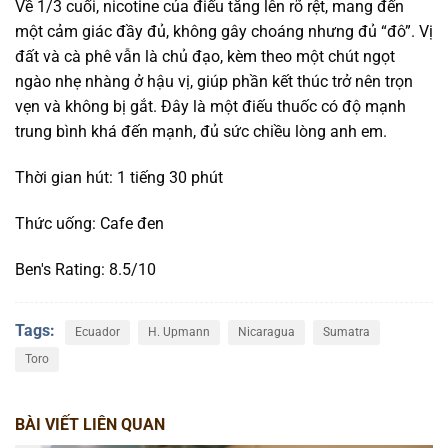
Về 1/3 cuối, nicotine của điếu tăng lên rõ rệt, mang đến
một cảm giác đầy đủ, không gây choáng nhưng đủ “đô”. Vị
đất và cà phê vẫn là chủ đạo, kèm theo một chút ngọt
ngào nhẹ nhàng ở hậu vị, giúp phần kết thúc trở nên trọn
vẹn và không bị gắt. Đây là một điếu thuốc có độ mạnh
trung bình khá đến mạnh, đủ sức chiều lòng anh em.
Thời gian hút: 1 tiếng 30 phút
Thức uống: Cafe đen
Ben's Rating: 8.5/10
Tags:
Ecuador
H. Upmann
Nicaragua
Sumatra
Toro
BÀI VIẾT LIÊN QUAN