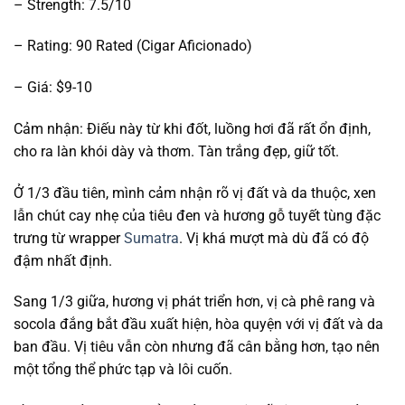
– Strength: 7.5/10
– Rating: 90 Rated (Cigar Aficionado)
– Giá: $9-10
Cảm nhận: Điếu này từ khi đốt, luồng hơi đã rất ổn định,
cho ra làn khói dày và thơm. Tàn trắng đẹp, giữ tốt.
Ở 1/3 đầu tiên, mình cảm nhận rõ vị đất và da thuộc, xen
lẫn chút cay nhẹ của tiêu đen và hương gỗ tuyết tùng đặc
trưng từ wrapper
Sumatra
. Vị khá mượt mà dù đã có độ
đậm nhất định.
Sang 1/3 giữa, hương vị phát triển hơn, vị cà phê rang và
socola đắng bắt đầu xuất hiện, hòa quyện với vị đất và da
ban đầu. Vị tiêu vẫn còn nhưng đã cân bằng hơn, tạo nên
một tổng thể phức tạp và lôi cuốn.