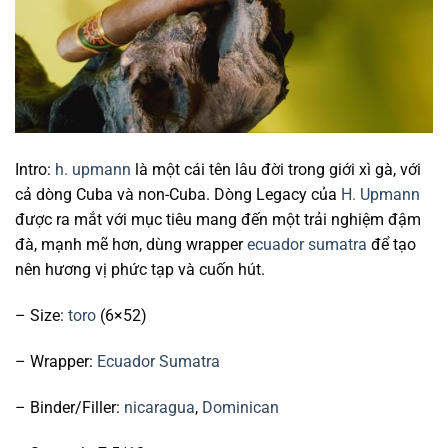
Intro:
h. upmann
là một cái tên lâu đời trong giới xì gà, với
cả dòng Cuba và non-Cuba. Dòng Legacy của
H. Upmann
được ra mắt với mục tiêu mang đến một trải nghiệm đậm
đà, mạnh mẽ hơn, dùng wrapper
ecuador
sumatra
để tạo
nên hương vị phức tạp và cuốn hút.
– Size:
toro
(6×52)
– Wrapper:
Ecuador
Sumatra
– Binder/Filler:
nicaragua
,
Dominican