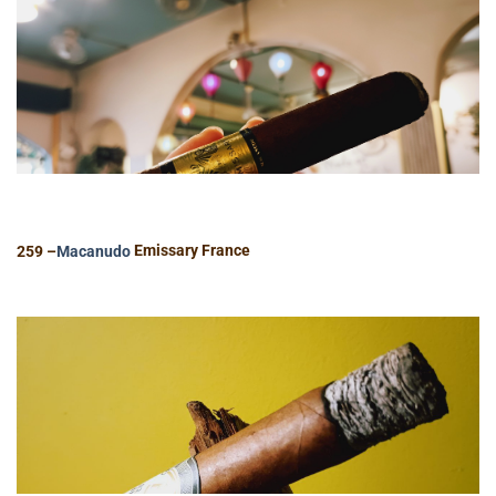
259 –
Macanudo
Emissary France