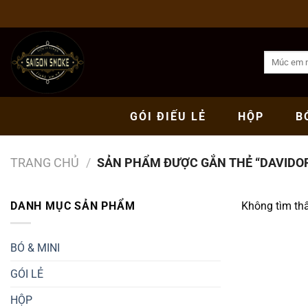
Bỏ
qua
nội
Tìm
dung
kiếm:
GÓI
ĐIẾU LẺ
HỘP
B
TRANG CHỦ
/
SẢN PHẨM ĐƯỢC GẮN THẺ “DAVIDO
DANH MỤC SẢN PHẨM
Không tìm th
BÓ & MINI
GÓI LẺ
HỘP