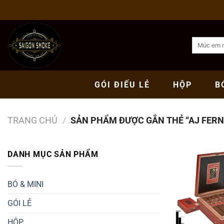
Bỏ
qua
nội
Tìm
dung
kiếm:
GÓI
ĐIẾU LẺ
HỘP
B
TRANG CHỦ
/
SẢN PHẨM ĐƯỢC GẮN THẺ “AJ FER
DANH MỤC SẢN PHẨM
BÓ & MINI
GÓI LẺ
HỘP