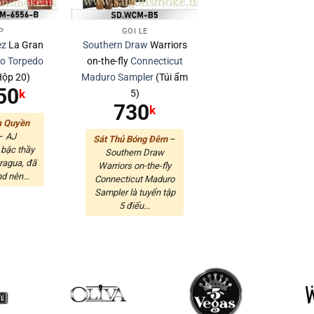
P
GÓI LẺ
ez
La Gran
Southern Draw
Warriors
ro
Torpedo
on-the-fly
Connecticut
Hộp 20)
Maduro
Sampler
(Túi ẩm
50
5)
k
730
k
a Quyền
–
AJ
Sát Thủ Bóng Đêm
–
 bậc thầy
Southern Draw
ragua, đã
Warriors on-the-fly
nd nên...
Connecticut Maduro
Sampler là tuyển tập
5 điếu...