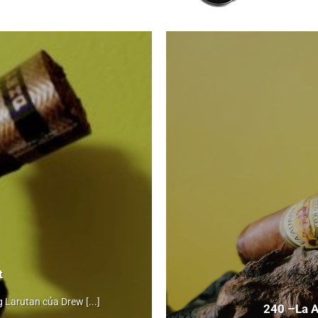
113 –
My Father
La Opulencia
Intro: Một trong những dòng xì gà tốt nhất của My Father, điếu thuốc c
cia">