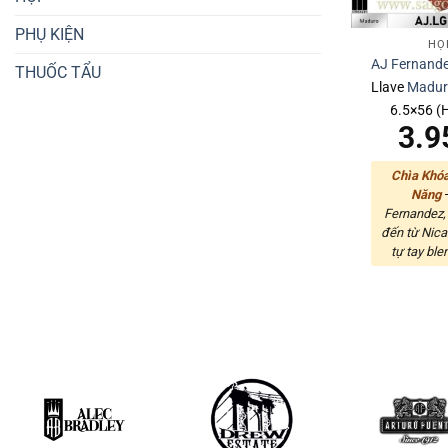
PHỤ KIỆN
HỘ
AJ Fernand
THUỐC TẨU
Llave
Madu
6.5×56 (
3.9
Chìa Khó
Năng
Fernandez,
đến từ Nica
tự tay ble