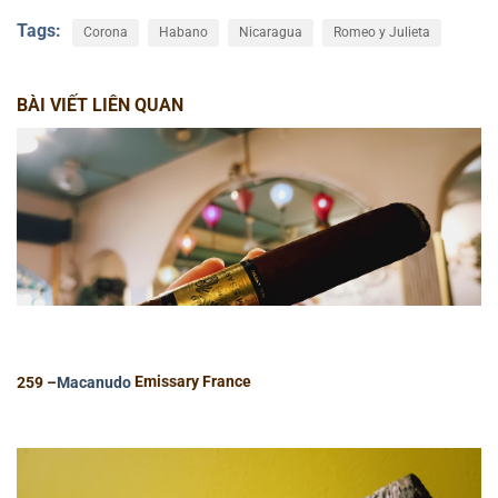
Tags:
Corona
Habano
Nicaragua
Romeo y Julieta
BÀI VIẾT LIÊN QUAN
259 –
Macanudo
Emissary France