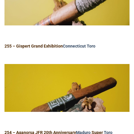
255 – Gispert Grand Exhibition
Connecticut
Toro
254 – Aganorsa JFR 20th Anniversary
Maduro
Super
Toro