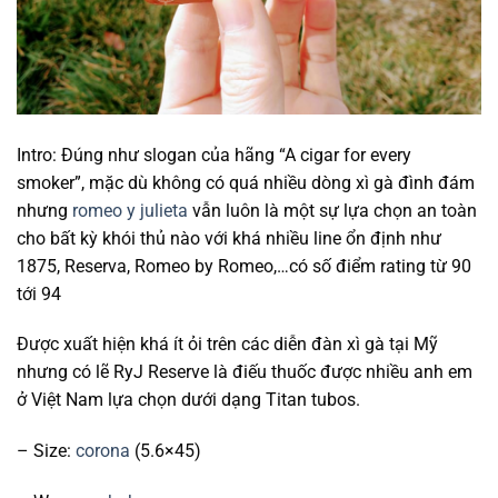
Intro: Đúng như slogan của hãng “A cigar for every
smoker”, mặc dù không có quá nhiều dòng xì gà đình đám
nhưng
romeo y julieta
vẫn luôn là một sự lựa chọn an toàn
cho bất kỳ khói thủ nào với khá nhiều line ổn định như
1875, Reserva, Romeo by Romeo,…có số điểm rating từ 90
tới 94
Được xuất hiện khá ít ỏi trên các diễn đàn xì gà tại Mỹ
nhưng có lẽ RyJ Reserve là điếu thuốc được nhiều anh em
ở Việt Nam lựa chọn dưới dạng Titan tubos.
– Size:
corona
(5.6×45)