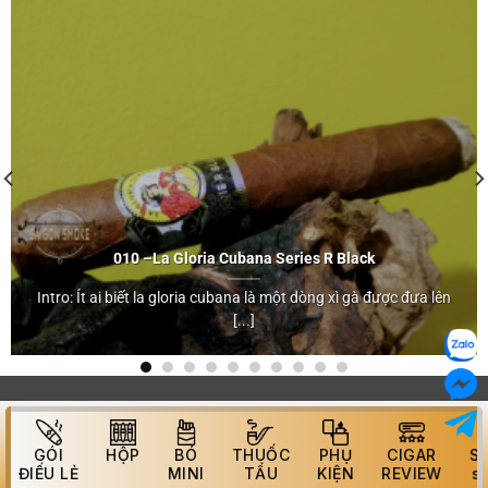
La Gloria
010 –
La Gloria
Cubana Series R
Black
Cubana Series R
Intro: Ít ai biết la gloria cubana là một dòng xì gà được đưa lên
Black
[...]
">
GÓI
HỘP
BÓ
THUỐC
PHỤ
CIGAR
S
ĐIẾU LẺ
MINI
TẨU
KIỆN
REVIEW
s