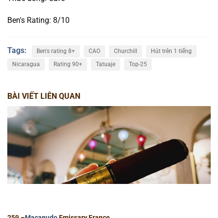
Ben's Rating: 8/10
Tags:
Ben's rating 8+
CAO
Churchill
Hút trên 1 tiếng
Nicaragua
Rating 90+
Tatuaje
Top-25
BÀI VIẾT LIÊN QUAN
259 –
Macanudo
Emissary France