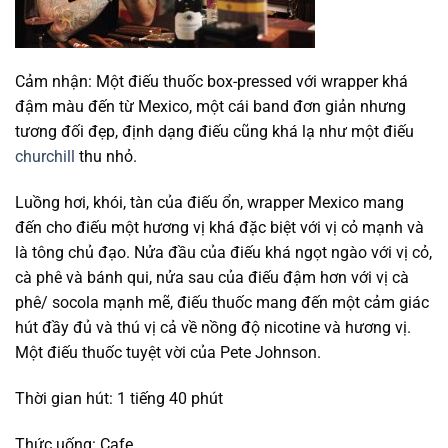
Cảm nhận: Một điếu thuốc box-pressed với wrapper khá
đậm màu đến từ Mexico, một cái band đơn giản nhưng
tương đối đẹp, định dạng điếu cũng khá lạ như một điếu
churchill
thu nhỏ.
Luồng hơi, khói, tàn của điếu ổn, wrapper Mexico mang
đến cho điếu một hương vị khá đặc biệt với vị cỏ mạnh và
là tông chủ đạo. Nửa đầu của điếu khá ngọt ngào với vị cỏ,
cà phê và bánh qui, nửa sau của điếu đậm hơn với vị cà
phê/ socola mạnh mẽ, điếu thuốc mang đến một cảm giác
hút đầy đủ và thú vị cả về nồng độ nicotine và hương vị.
Một điếu thuốc tuyệt vời của Pete Johnson.
Thời gian hút: 1 tiếng 40 phút
Thức uống: Cafe