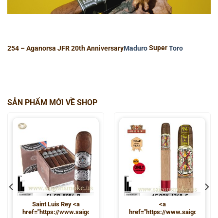
254 – Aganorsa JFR 20th Anniversary
Maduro
Super
Toro
SẢN PHẨM MỚI VỀ SHOP
Saint Luis Rey <a
<a
ke.us/tu-
href="https://www.saigonsmoke.us/tu-
href="https://www.saigonsmoke