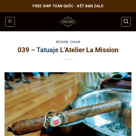
Bỏ
FREE SHIP TOÀN QUỐC - KẾT BẠN ZALO
qua
nội
dung
REVIEW CIGAR
039 –
Tatuaje
L'Atelier La Mission