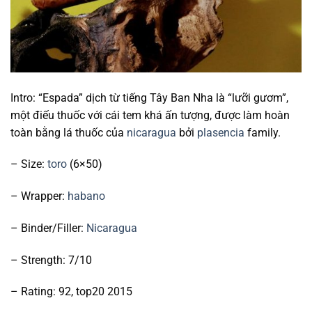
Intro: “Espada” dịch từ tiếng Tây Ban Nha là “lưỡi gươm”,
một điếu thuốc với cái tem khá ấn tượng, được làm hoàn
toàn bằng lá thuốc của
nicaragua
bởi
plasencia
family.
– Size:
toro
(6×50)
– Wrapper:
habano
– Binder/Filler:
Nicaragua
– Strength: 7/10
– Rating: 92, top20 2015