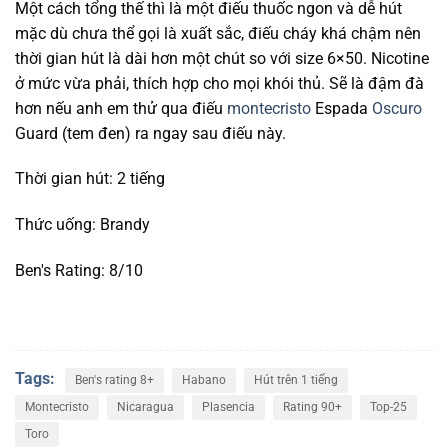
Một cách tổng thế thì là một điếu thuốc ngon và dễ hút
mặc dù chưa thể gọi là xuất sắc, điếu cháy khá chậm nên
thời gian hút là dài hơn một chút so với size 6×50. Nicotine
ở mức vừa phải, thích hợp cho mọi khói thủ. Sẽ là đậm đà
hơn nếu anh em thử qua điếu
montecristo
Espada
Oscuro
Guard (tem đen) ra ngay sau điếu này.
Thời gian hút: 2 tiếng
Thức uống: Brandy
Ben's Rating: 8/10
Tags:
Ben's rating 8+
Habano
Hút trên 1 tiếng
Montecristo
Nicaragua
Plasencia
Rating 90+
Top-25
Toro