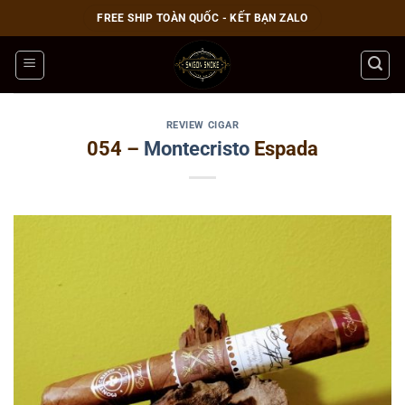
Bỏ
FREE SHIP TOÀN QUỐC - KẾT BẠN ZALO
qua
nội
dung
REVIEW CIGAR
054 –
Montecristo
Espada