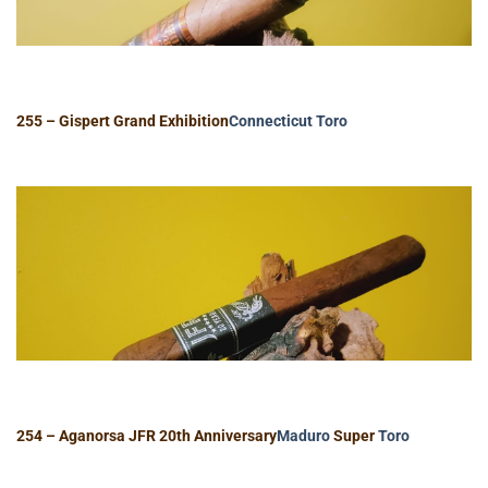
255 – Gispert Grand Exhibition
Connecticut
Toro
254 – Aganorsa JFR 20th Anniversary
Maduro
Super
Toro