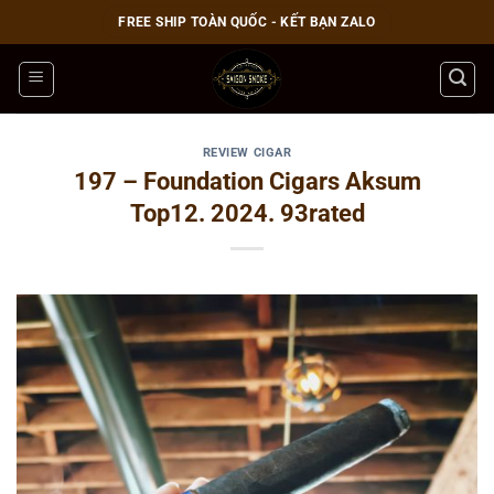
Bỏ
FREE SHIP TOÀN QUỐC - KẾT BẠN ZALO
qua
nội
dung
REVIEW CIGAR
197 – Foundation Cigars Aksum
Top12. 2024. 93rated