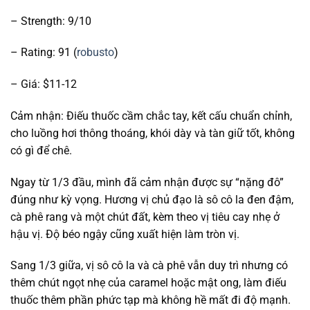
– Strength: 9/10
– Rating: 91 (
robusto
)
– Giá: $11-12
Cảm nhận: Điếu thuốc cầm chắc tay, kết cấu chuẩn chỉnh,
cho luồng hơi thông thoáng, khói dày và tàn giữ tốt, không
có gì để chê.
Ngay từ 1/3 đầu, mình đã cảm nhận được sự “nặng đô”
đúng như kỳ vọng. Hương vị chủ đạo là sô cô la đen đậm,
cà phê rang và một chút đất, kèm theo vị tiêu cay nhẹ ở
hậu vị. Độ béo ngậy cũng xuất hiện làm tròn vị.
Sang 1/3 giữa, vị sô cô la và cà phê vẫn duy trì nhưng có
thêm chút ngọt nhẹ của caramel hoặc mật ong, làm điếu
thuốc thêm phần phức tạp mà không hề mất đi độ mạnh.