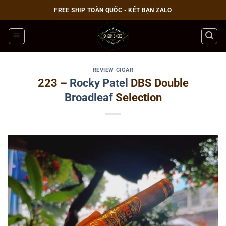
Bỏ
FREE SHIP TOÀN QUỐC - KẾT BẠN ZALO
qua
nội
dung
REVIEW CIGAR
223 –
Rocky Patel
DBS Double
Broadleaf
Selection