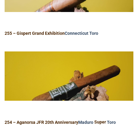
255 – Gispert Grand Exhibition
Connecticut
Toro
254 – Aganorsa JFR 20th Anniversary
Maduro
Super
Toro