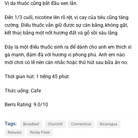
Vị da thuộc cũng bắt đầu xen lẫn.
Đến 1/3 cuối, nicotine lên rõ rệt, vị cay của tiêu cũng tăng
cường. Điếu thuốc vẫn giữ được sự cân bằng, không gắt,
kết thúc bằng một nốt hương đất và gỗ sồi sâu lắng.
Đây là một điếu thuốc sinh ra để dành cho anh em thích xì
gà mạnh, đậm đà với hương vị phong phú. Anh em nào
mới chơi có lẽ nên cân nhắc hoặc thử hút sau bữa ăn no.
Thời gian hút: 1 tiếng 45 phút
Thức uống: Cafe
Ben's Rating: 9.0/10
Tags:
Broadleaf
Churchill
Connecticut
Nicaragua
Robusto
Rocky Patel