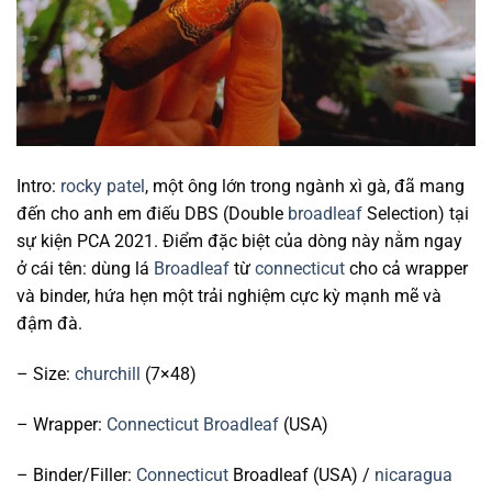
Intro:
rocky patel
, một ông lớn trong ngành xì gà, đã mang
đến cho anh em điếu DBS (Double
broadleaf
Selection) tại
sự kiện PCA 2021. Điểm đặc biệt của dòng này nằm ngay
ở cái tên: dùng lá
Broadleaf
từ
connecticut
cho cả wrapper
và binder, hứa hẹn một trải nghiệm cực kỳ mạnh mẽ và
đậm đà.
– Size:
churchill
(7×48)
– Wrapper:
Connecticut
Broadleaf
(USA)
– Binder/Filler:
Connecticut
Broadleaf (USA) /
nicaragua