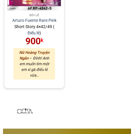
GÓI LẺ
Arturo Fuente
Rare Pink
Short Story 4×42/49 (
Điếu lẻ
)
900
k
Nữ Hoàng Truyện
Ngắn
–
Đỉnh! Anh
em muốn tìm một
em xì gà điếu lẻ
vừa...