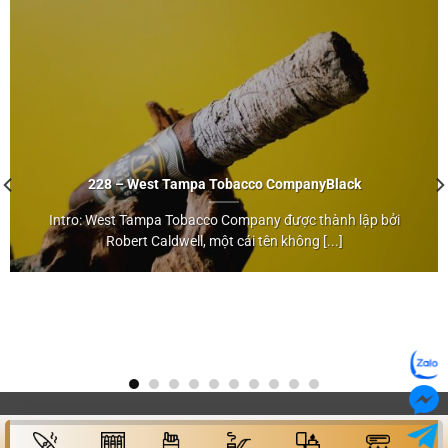
228 – West Tampa Tobacco Company
Black
Intro: West Tampa Tobacco Company được thành lập bởi
Black
Robert Caldwell, một cái tên không [...]
">