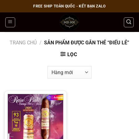
Bỏ
FREE SHIP TOÀN QUỐC - KẾT BẠN ZALO
qua
nội
dung
TRANG CHỦ
/
SẢN PHẨM ĐƯỢC GẮN THẺ “ĐIẾU LẺ”
LỌC