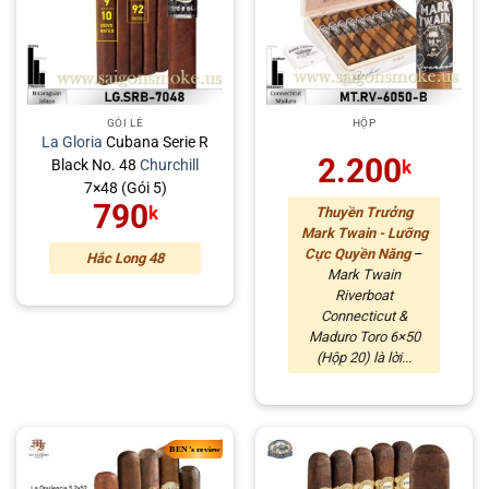
GÓI LẺ
HỘP
La Gloria
Cubana Serie R
2.200
Black No. 48
Churchill
k
7×48 (Gói 5)
790
k
Thuyền Trưởng
Mark Twain - Lưỡng
Cực Quyền Năng
–
Hắc Long 48
Mark Twain
Riverboat
Connecticut &
Maduro Toro 6×50
(Hộp 20) là lời...