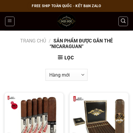
Bỏ
FREE SHIP TOÀN QUỐC - KẾT BẠN ZALO
qua
nội
dung
TRANG CHỦ
/
SẢN PHẨM ĐƯỢC GẮN THẺ
“NICARAGUAN”
LỌC