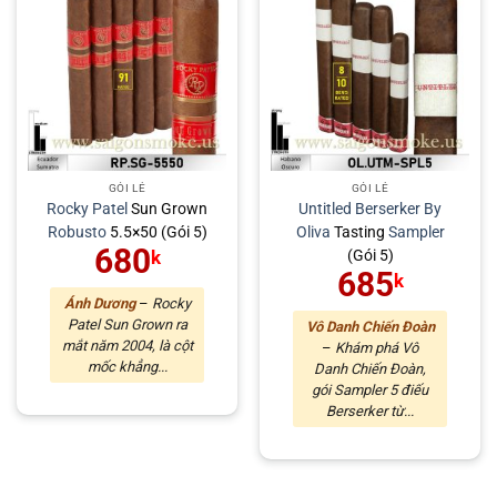
GÓI LẺ
GÓI LẺ
Rocky Patel
Sun Grown
Untitled Berserker By
Robusto
5.5×50 (Gói 5)
Oliva
Tasting
Sampler
680
(Gói 5)
k
685
k
Ánh Dương
–
Rocky
Patel Sun Grown ra
Vô Danh Chiến Đoàn
mắt năm 2004, là cột
–
Khám phá Vô
mốc khẳng...
Danh Chiến Đoàn,
gói Sampler 5 điếu
Berserker từ...