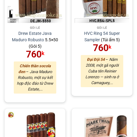
GÓI LẺ
GÓI LẺ
Drew Estate
Java
HVC Ring 54 Super
Maduro
Robusto
5.5×50
Sampler
(Túi ẩm 5)
760
(Gói 5)
k
760
k
Đại Đội 54
–
Năm
2008, một gã người
Chiến thần socola
Cuba tên Reinier
đen
–
Java Maduro
Lorenzo — sinh ra ở
Robusto, một sự kết
Camaguey,...
hợp độc đáo từ Drew
Estate,...