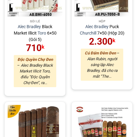
GÓI LẺ
HỘP
Alec Bradley
Black
Alec Bradley
Puck
Market Illicit
Toro
6×50
Churchill
7×50 (Hộp 20)
2.300
(Gói 5)
k
710
k
Cú Đấm Đêm Đen
–
Alan Rubin, người
Độc Quyền Chợ Đen
sáng lập Alec
–
Alec Bradley Black
Bradley, đã cho ra
Market Illicit Toro,
mắt “The...
điếu “Độc Quyền
Chợ Đen”, ra...