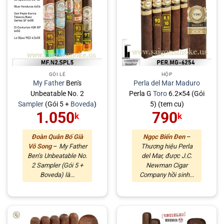
GÓI LẺ
HỘP
My Father
Ben's
Perla del Mar
Maduro
Unbeatable No. 2
Perla G
Toro
6.2×54 (Gói
Sampler
(Gói 5 +
Boveda
)
5) (tem cu)
1.050
790
k
k
Đoàn Quân Bố Già
Ngọc Biển Đen
–
Vô Song
–
My Father
Thương hiệu Perla
Ben’s Unbeatable No.
del Mar, được J.C.
2 Sampler (Gói 5 +
Newman Cigar
Boveda) là...
Company hồi sinh...