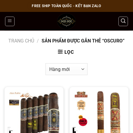
Bỏ
FREE SHIP TOÀN QUỐC - KẾT BẠN ZALO
qua
nội
dung
TRANG CHỦ
/
SẢN PHẨM ĐƯỢC GẮN THẺ “OSCURO”
LỌC