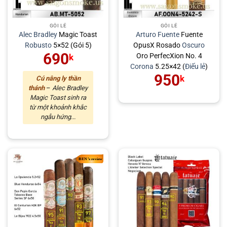
GÓI LẺ
GÓI LẺ
Alec Bradley
Magic Toast
Arturo Fuente
Fuente
Robusto
5×52 (Gói 5)
OpusX Rosado
Oscuro
690
Oro PerfecXion No. 4
k
Corona
5.25×42 (
Điếu lẻ
)
950
k
Cú nâng ly thần
thánh
–
Alec Bradley
Magic Toast sinh ra
từ một khoảnh khắc
ngẫu hứng...