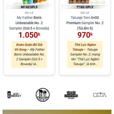
GÓI LẺ
GÓI LẺ
My Father
Ben's
Tatuaje
Toro
6×50
Unbeatable No. 2
Premium
Sampler
No. 2
Sampler
(Gói 5 +
Boveda
)
(Túi ẩm 5)
1.050
970
k
k
Đoàn Quân Bố Già
Thế Lực Ngầm
Vô Song
–
My Father
Tatuaje
–
Tatuaje
Ben’s Unbeatable No.
Sampler No. 2, mang
2 Sampler (Gói 5 +
tên “Thế Lực Ngầm
Boveda) là...
Tatuaje”, là tinh...