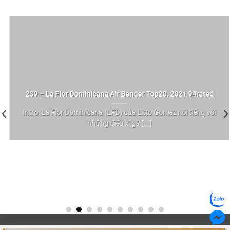
239 – La Flor Dominicana Air Bender Top20. 2021 94rated
Intro: La Flor Dominicana (LFD) của Litto Gomez nổi tiếng với
những điếu xì gà [...]