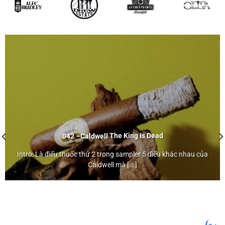
042 –
Caldwell
The King Is Dead
Intro: Là điếu thuốc thứ 2 trong sampler 5 điếu khác nhau của
Caldwell
Caldwell mà [...]
The King Is Dead">