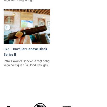
xì gà siêu sang, dùng…
075 – Cavalier Geneve Black
Series II
Intro: Cavalier Geneve là một hãng
xì gà boutique của Honduras, gây…