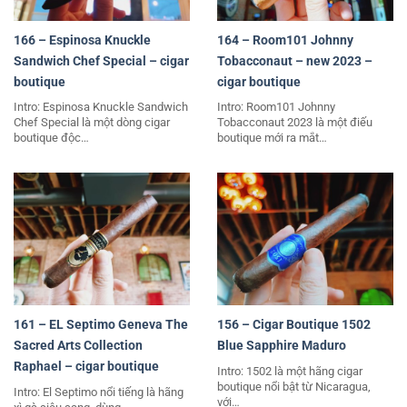
166 – Espinosa Knuckle
164 – Room101 Johnny
Sandwich Chef Special – cigar
Tobacconaut – new 2023 –
boutique
cigar boutique
Intro: Espinosa Knuckle Sandwich
Intro: Room101 Johnny
Chef Special là một dòng cigar
Tobacconaut 2023 là một điếu
boutique độc…
boutique mới ra mắt…
161 – EL Septimo Geneva The
156 – Cigar Boutique 1502
Sacred Arts Collection
Blue Sapphire Maduro
Raphael – cigar boutique
Intro: 1502 là một hãng cigar
boutique nổi bật từ Nicaragua,
Intro: El Septimo nổi tiếng là hãng
với…