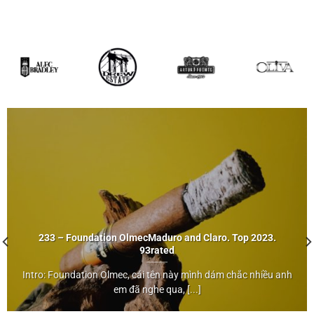
5×56 (Hộp 25)
233 – Foundation Olmec
Maduro
and Claro. Top 2023.
93rated
Intro: Foundation Olmec, cái tên này mình dám chắc nhiều anh
Maduro
em đã nghe qua, [...]
and Claro. Top 2023. 93rated">