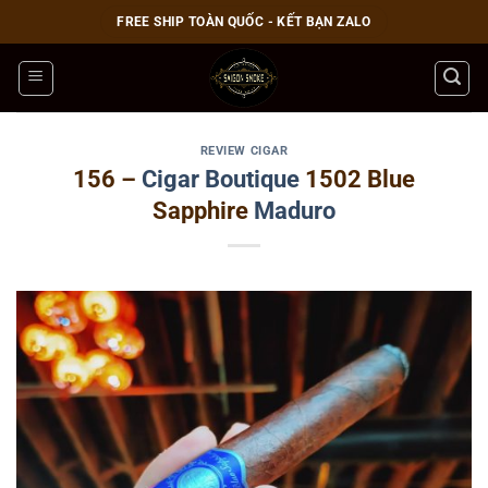
Bỏ
FREE SHIP TOÀN QUỐC - KẾT BẠN ZALO
qua
nội
dung
REVIEW CIGAR
156 –
Cigar Boutique
1502 Blue
Sapphire
Maduro