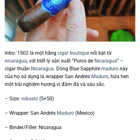
Intro: 1502 là một hãng
cigar boutique
nổi bật từ
nicaragua
, với triết lý sản xuất “Puros de
Nicaragua
” –
cigar thuần
Nicaragua
. Dòng Blue Sapphire
maduro
này
của họ sử dụng lá wrapper San Andrés
Maduro
, hứa hẹn
một trải nghiệm hương vị đậm đà và sâu sắc.
– Size:
robusto
(5×50)
– Wrapper: San Andrés
Maduro
(Mexico)
– Binder/Filler: Nicaragua