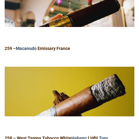
259 –
Macanudo
Emissary France
258 – West Tampa Tobacco White
Habano
Light
Toro