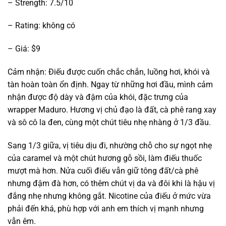
– Strength: 7.5/10
– Rating: không có
– Giá: $9
Cảm nhận: Điếu được cuốn chắc chắn, luồng hơi, khói và
tàn hoàn toàn ổn định. Ngay từ những hơi đầu, mình cảm
nhận được độ dày và đậm của khói, đặc trưng của
wrapper Maduro. Hương vị chủ đạo là đất, cà phê rang xay
và sô cô la đen, cùng một chút tiêu nhẹ nhàng ở 1/3 đầu.
Sang 1/3 giữa, vị tiêu dịu đi, nhường chỗ cho sự ngọt nhẹ
của caramel và một chút hương gỗ sồi, làm điếu thuốc
mượt mà hơn. Nửa cuối điếu vẫn giữ tông đất/cà phê
nhưng đậm đà hơn, có thêm chút vị da và đôi khi là hậu vị
đắng nhẹ nhưng không gắt. Nicotine của điếu ở mức vừa
phải đến khá, phù hợp với anh em thích vị mạnh nhưng
vẫn êm.