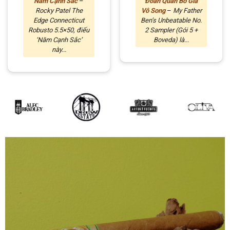
Năm Cạnh Sắc
–
Đoàn Quân Bố Già
Rocky Patel The
Vô Song
–
My Father
Edge Connecticut
Ben’s Unbeatable No.
Robusto 5.5×50, điếu
2 Sampler (Gói 5 +
‘Năm Cạnh Sắc’
Boveda) là...
này...