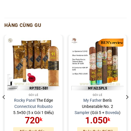
HÀNG CÙNG GU
GÓI LẺ
GÓI LẺ
Rocky Patel
The Edge
My Father
Ben's
Connecticut
Robusto
Unbeatable No. 2
5.5×50 (5 x Gói 1 Điếu)
Sampler
(Gói 5 +
Boveda
)
720
1.050
k
k