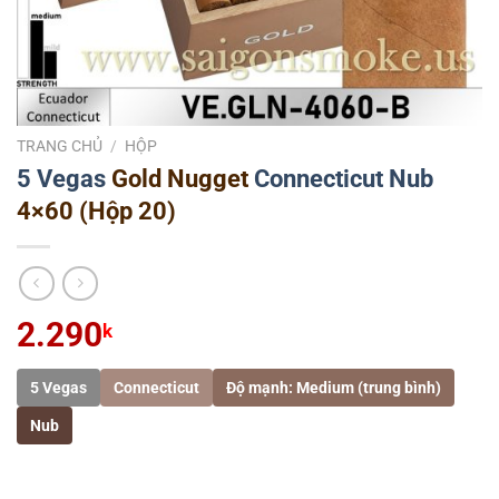
TRANG CHỦ
/
HỘP
5 Vegas
Gold Nugget
Connecticut
Nub
4×60 (Hộp 20)
2.290
k
5 Vegas
Connecticut
Độ mạnh: Medium (trung bình)
Nub