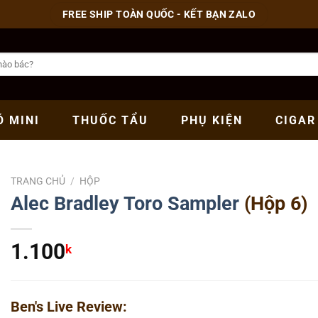
FREE SHIP TOÀN QUỐC - KẾT BẠN ZALO
Ó
MINI
THUỐC
TẨU
PHỤ
KIỆN
CIGAR
TRANG CHỦ
/
HỘP
Alec Bradley
Toro
Sampler
(Hộp 6)
1.100
k
Ben's Live Review: