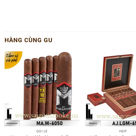
HÀNG CÙNG GU
GÓI LẺ
HỘP