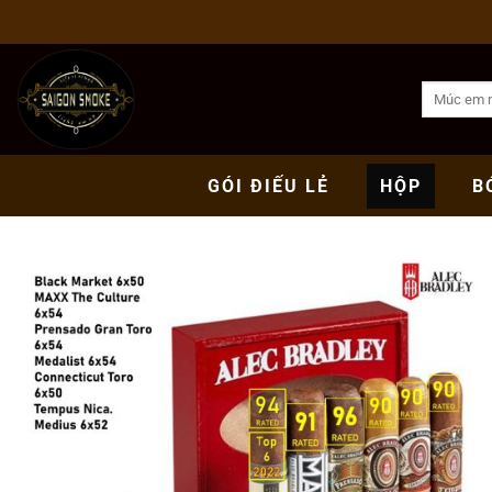
Bỏ
qua
nội
Tìm
dung
kiếm:
GÓI
ĐIẾU LẺ
HỘP
B