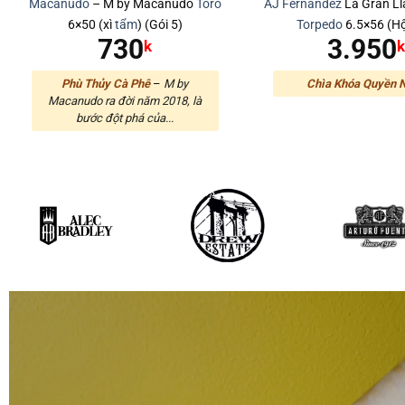
Macanudo
– M by Macanudo
Toro
AJ Fernandez
La Gran L
6×50 (xì
tẩm
) (Gói 5)
Torpedo
6.5×56 (H
730
3.950
k
Phù Thủy Cà Phê
–
M by
Chìa Khóa Quyền 
Macanudo ra đời năm 2018, là
bước đột phá của...