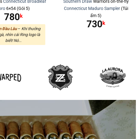
es
Connecticut
Broadleaf
Southern Draw
Warriors on-the-fly
oro
6×54 (Gói 5)
Connecticut
Maduro
Sampler
(Túi
780
ẩm 5)
k
730
k
n Đầu Lâu
–
Khi thưởng
gà, nhìn cái Ring logo là
biết! Nó...