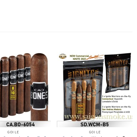
GÓI LẺ
GÓI LẺ