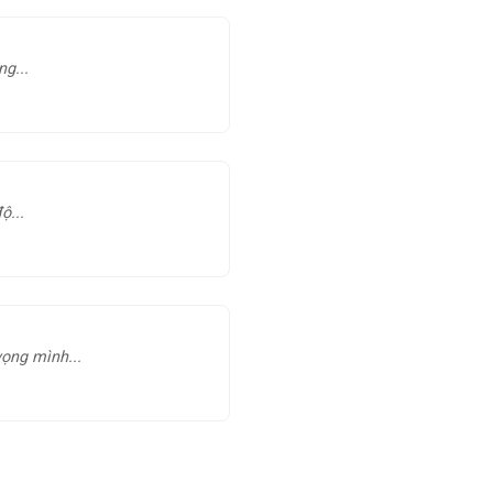
ng...
ộ...
vọng mình...