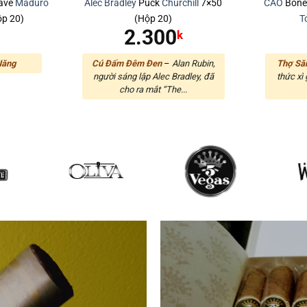
lave
Maduro
Alec Bradley
Puck
Churchill
7×50
CAO
Bon
ộp 20)
(Hộp 20)
T
2.300
k
k
Năng
Cú Đấm Đêm Đen
–
Alan Rubin,
Thợ Să
người sáng lập Alec Bradley, đã
thức xì 
cho ra mắt “The...