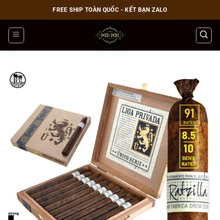
Bỏ
FREE SHIP TOÀN QUỐC - KẾT BẠN ZALO
qua
nội
dung