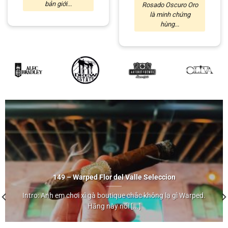
bản giới...
Rosado Oscuro Oro
là minh chứng
hùng...
149 – Warped Flor del Valle Seleccion
Intro: Anh em chơi xì gà boutique chắc không lạ gì Warped.
Hãng này nổi [...]