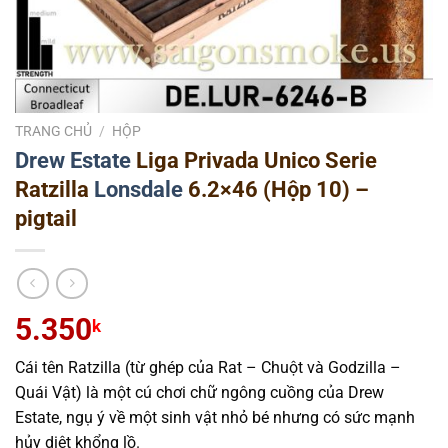
TRANG CHỦ
/
HỘP
Drew Estate
Liga Privada Unico Serie
Ratzilla
Lonsdale
6.2×46 (Hộp 10) –
pigtail
5.350
k
Cái tên Ratzilla (từ ghép của Rat – Chuột và Godzilla –
Quái Vật) là một cú chơi chữ ngông cuồng của Drew
Estate, ngụ ý về một sinh vật nhỏ bé nhưng có sức mạnh
hủy diệt khổng lồ.