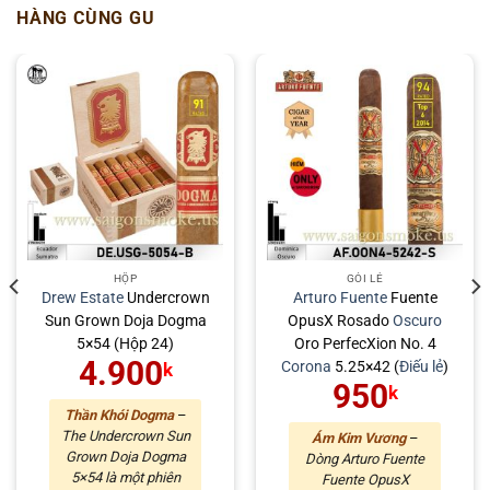
HÀNG CÙNG GU
HỘP
GÓI LẺ
Drew Estate
Undercrown
Arturo Fuente
Fuente
Sun Grown Doja Dogma
OpusX Rosado
Oscuro
5×54 (Hộp 24)
Oro PerfecXion No. 4
4.900
Corona
5.25×42 (
Điếu lẻ
)
k
950
k
Thần Khói Dogma
–
The Undercrown Sun
Ám Kim Vương
–
Grown Doja Dogma
Dòng Arturo Fuente
5×54 là một phiên
Fuente OpusX