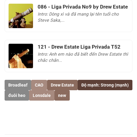
086 - Liga Privada No9 by Drew Estate
Intro: Dòng xì và đã mang lại tên tuổi cho
Steve Saka,...
121 - Drew Estate Liga Privada T52
Intro: Anh em nào đã biết đến Drew Estate thì
chắc chắn...
Broadleaf
CAO
Drew Estate
Độ mạnh: Strong (mạnh)
đuôi heo
Lonsdale
new