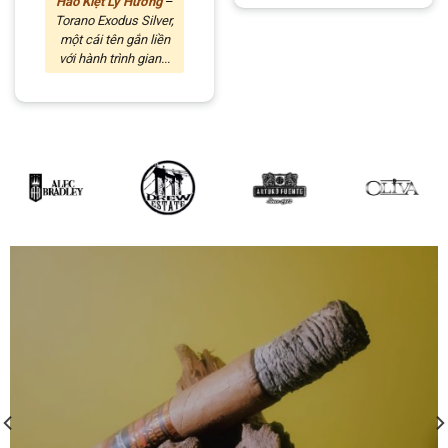
Hào Kiệt Ly Hương
–
Torano Exodus Silver,
một cái tên gắn liền
với hành trình gian...
200 – Rojas Cigars Sta