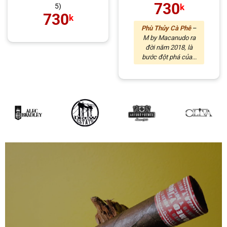
730
5)
k
730
k
Phù Thủy Cà Phê
–
M by Macanudo ra
đời năm 2018, là
bước đột phá của...