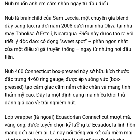
Nub muốn anh em cảm nhận ngay từ đầu điếu.
Nub là brainchild của Sam Leccia, một chuyên gia blend
đầy sáng tạo, ra đời năm 2008 dưới mái nhà Oliva tại nhà
máy Tabolisa ở Estelí, Nicaragua. Điếu này được tạo ra với
triết lý độc đáo: cô đọng “sweet spot” – phần ngon nhất
của một điếu xì gà truyền thống – ngay từ những hơi đầu
tiên.
Nub 460 Connecticut box-pressed này sở hữu kích thước
đặc trưng 4×60 ring gauge, được ép vuông vức (box-
pressed) tạo cảm giác cầm nắm chắc chắn và mang tính
thẩm mỹ cao. Đây là một định dạng mà nhiều khói thủ
đánh giá cao về trải nghiệm hút.
Lớp wrapper (lá ngoài) Ecuadorian Connecticut mượt mà,
vàng óng, được tuyển chọn kỹ lưỡng từ Ecuador, là linh hồn
mang đến sự êm ái. Lá này nổi tiếng với kết cấu mềm mại