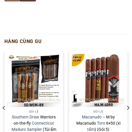
HÀNG CÙNG GU
GÓI LẺ
GÓI LẺ
Southern Draw
Warriors
Macanudo
– M by
on-the-fly
Connecticut
Macanudo
Toro
6×50 (xì
Maduro
Sampler
(Túi ẩm
tẩm
) (Gói 5)