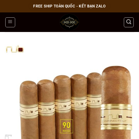
Bỏ
FREE SHIP TOÀN QUỐC - KẾT BẠN ZALO
qua
nội
dung