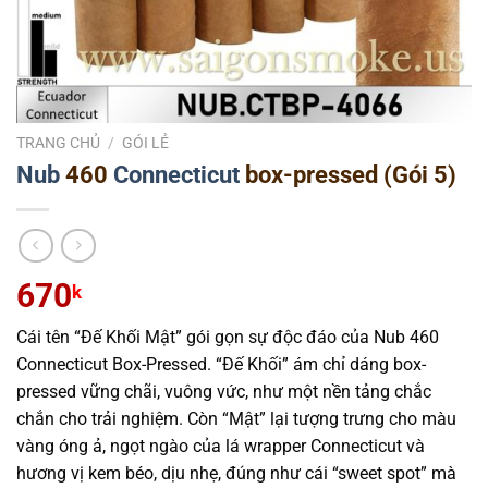
TRANG CHỦ
/
GÓI LẺ
Nub
460
Connecticut
box-pressed (Gói 5)
670
k
Cái tên “Đế Khối Mật” gói gọn sự độc đáo của Nub 460
Connecticut Box-Pressed. “Đế Khối” ám chỉ dáng box-
pressed vững chãi, vuông vức, như một nền tảng chắc
chắn cho trải nghiệm. Còn “Mật” lại tượng trưng cho màu
vàng óng ả, ngọt ngào của lá wrapper Connecticut và
hương vị kem béo, dịu nhẹ, đúng như cái “sweet spot” mà