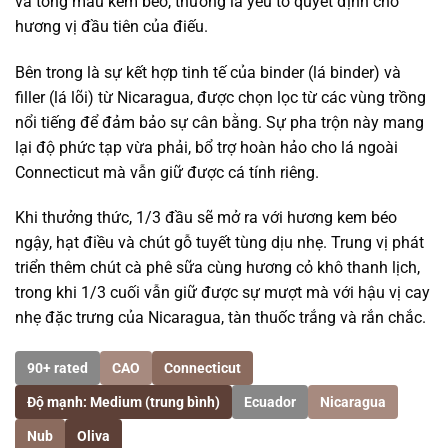
và tông màu kem béo, thường là yếu tố quyết định cho
hương vị đầu tiên của điếu.
Bên trong là sự kết hợp tinh tế của binder (lá binder) và
filler (lá lõi) từ Nicaragua, được chọn lọc từ các vùng trồng
nổi tiếng để đảm bảo sự cân bằng. Sự pha trộn này mang
lại độ phức tạp vừa phải, bổ trợ hoàn hảo cho lá ngoài
Connecticut mà vẫn giữ được cá tính riêng.
Khi thưởng thức, 1/3 đầu sẽ mở ra với hương kem béo
ngậy, hạt điều và chút gỗ tuyết tùng dịu nhẹ. Trung vị phát
triển thêm chút cà phê sữa cùng hương cỏ khô thanh lịch,
trong khi 1/3 cuối vẫn giữ được sự mượt mà với hậu vị cay
nhẹ đặc trưng của Nicaragua, tàn thuốc trắng và rắn chắc.
90+ rated
CAO
Connecticut
Độ mạnh: Medium (trung bình)
Ecuador
Nicaragua
Nub
Oliva