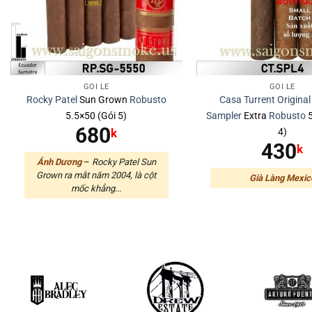
GÓI LẺ
GÓI LẺ
Rocky Patel
Sun Grown
Robusto
Casa Turrent Original
5.5×50 (Gói 5)
Sampler
Extra
Robusto
5
680
4)
k
430
k
Ánh Dương
–
Rocky Patel Sun
Grown ra mắt năm 2004, là cột
Già Làng Mexic
mốc khẳng...