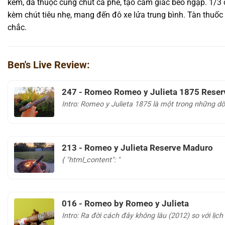
kem, da thuộc cùng chút cà phê, tạo cảm giác béo ngập. 1/3 c
kèm chút tiêu nhẹ, mang đến đô xe lửa trung bình. Tàn thuố
chắc.
Ben's Live Review:
247 - Romeo Romeo y Julieta 1875 Reser
Intro: Romeo y Julieta 1875 là một trong những dòn
213 - Romeo y Julieta Reserve Maduro
{ "html_content": "
016 - Romeo by Romeo y Julieta
Intro: Ra đời cách đây không lâu (2012) so với lịch 