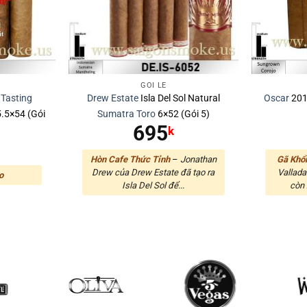
GÓI LẺ
 Tasting
Drew Estate
Isla Del Sol Natural
Oscar
20
.5×54 (Gói
Sumatra
Toro
6×52 (Gói 5)
695
k
Hòn Cafe Thức Tỉnh
–
Jonathan
Gã Khổn
Drew của Drew Estate đã tạo ra
Vallada
o
Isla Del Sol để...
còn 