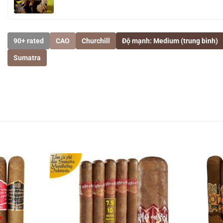
90+ rated
CAO
Churchill
Độ mạnh: Medium (trung bình)
Sumatra