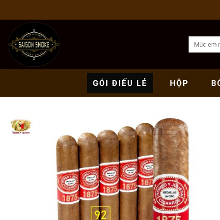
Bỏ
qua
nội
Tìm
dung
kiếm:
GÓI
ĐIẾU LẺ
HỘP
B