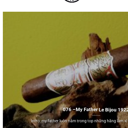
076 –
My Father
Le Bijou 192
My Father
Intro: my father luôn nằm trong top những hãng làm xì gà
Le Bijou 1922">