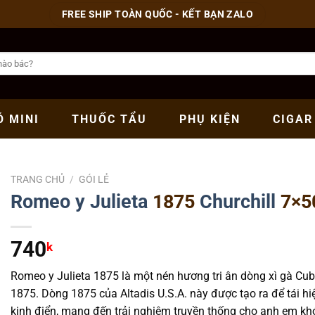
FREE SHIP TOÀN QUỐC - KẾT BẠN ZALO
Ó
MINI
THUỐC
TẨU
PHỤ
KIỆN
CIGAR
TRANG CHỦ
/
GÓI LẺ
Romeo y Julieta
1875
Churchill
7×50
740
k
Romeo y Julieta 1875 là một nén hương tri ân dòng xì gà Cub
1875. Dòng 1875 của Altadis U.S.A. này được tạo ra để tái hi
kinh điển, mang đến trải nghiệm truyền thống cho anh em khói