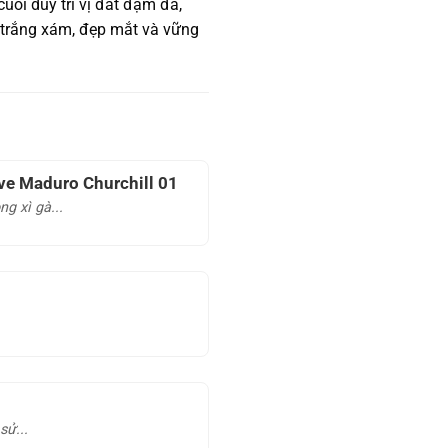
uối duy trì vị đất đậm đà,
c trắng xám, đẹp mắt và vững
ve Maduro Churchill 01
g xì gà...
sử...