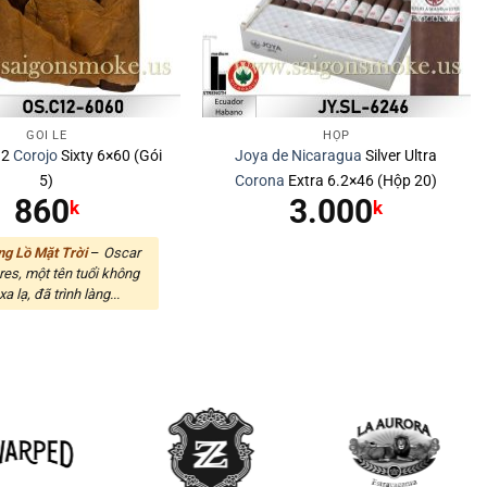
GÓI LẺ
HỘP
12
Corojo
Sixty 6×60 (Gói
Joya de Nicaragua
Silver Ultra
5)
Corona
Extra 6.2×46 (Hộp 20)
860
3.000
k
k
g Lồ Mặt Trời
–
Oscar
res, một tên tuổi không
xa lạ, đã trình làng...