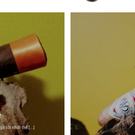
2
CAO
 tốt nhất thế [...]
Gold