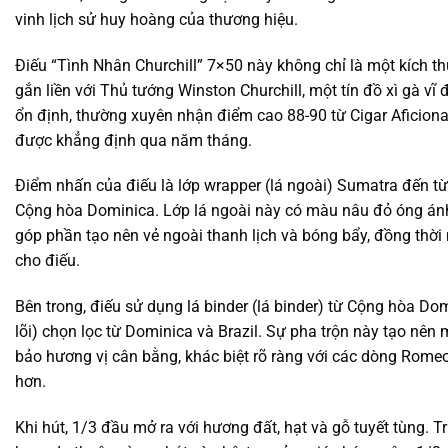
vinh lịch sử huy hoàng của thương hiệu.
Điếu “Tình Nhân Churchill” 7×50 này không chỉ là một kích t
gắn liền với Thủ tướng Winston Churchill, một tín đồ xì gà vĩ 
ổn định, thường xuyên nhận điểm cao 88-90 từ Cigar Aficion
được khẳng định qua năm tháng.
Điểm nhấn của điếu là lớp wrapper (lá ngoài) Sumatra đến từ 
Cộng hòa Dominica. Lớp lá ngoài này có màu nâu đỏ óng án
góp phần tạo nên vẻ ngoài thanh lịch và bóng bẩy, đồng thờ
cho điếu.
Bên trong, điếu sử dụng lá binder (lá binder) từ Cộng hòa Domini
lõi) chọn lọc từ Dominica và Brazil. Sự pha trộn này tạo nên
bảo hương vị cân bằng, khác biệt rõ ràng với các dòng Romeo
hơn.
Khi hút, 1/3 đầu mở ra với hương đất, hạt và gỗ tuyết tùng. Tr