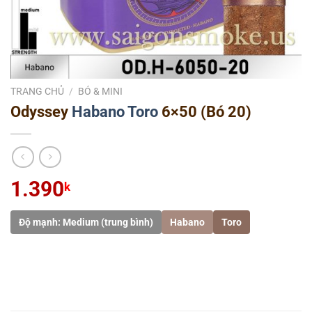
TRANG CHỦ
/
BÓ & MINI
Odyssey
Habano
Toro
6×50 (Bó 20)
1.390
k
Độ mạnh: Medium (trung bình)
Habano
Toro