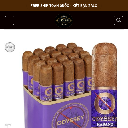
Bỏ
FREE SHIP TOÀN QUỐC - KẾT BẠN ZALO
qua
nội
dung