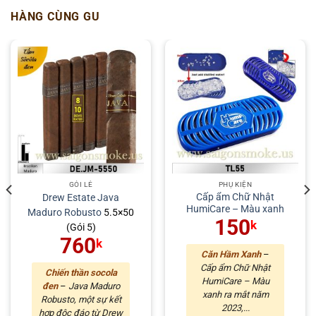
HÀNG CÙNG GU
GÓI LẺ
PHỤ KIỆN
Cấp ẩm Chữ Nhật
Drew Estate
Java
HumiCare – Màu xanh
Maduro
Robusto
5.5×50
150
k
(Gói 5)
760
k
Căn Hầm Xanh
–
Cấp ẩm Chữ Nhật
Chiến thần socola
HumiCare – Màu
đen
–
Java Maduro
xanh ra mắt năm
Robusto, một sự kết
2023,...
hợp độc đáo từ Drew