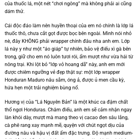
của thuốc lá, một nét “chơi ngông” mà không phải ai cũng
dám thử.
Cái độc đáo làm nên huyền thoại của em nó chính là lớp lá
thuốc thô, chưa cắt gọt được bọc bên ngoài. Mình nói nhỏ
nè, đây KHÔNG phải wrapper chính đâu nha anh em. Lớp
lá này y như một “áo giáp” tự nhiên, bảo vệ điếu xì gà bên
trong, giữ cho em nó luôn tươi rói, ẩm mượt như vừa hái từ
nông trại. Khi lột bỏ “lớp vỏ hoang dã” này, anh em mới
được chiêm ngưỡng vẻ đẹp thật sự: một lớp wrapper
Honduran Maduro nâu sẫm, óng ả, được ủ men cầu kỳ,
hứa hẹn một trải nghiệm bùng nổ.
Hương vị của “Lá Nguyên Bản” là một khúc ca đậm chất
thổ ngơi Honduras. Châm điếu, anh em sẽ cảm nhận ngay
làn khói dày, mượt mà mang theo vị cacao đen sâu lắng,
cà phê rang xay mạnh mẽ, quyện với chút ngọt dịu của
đường nâu và hậu vị đất ẩm đặc trưng. Độ mạnh medium-