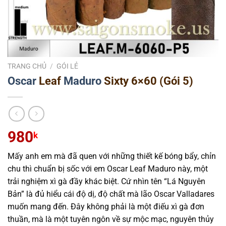
TRANG CHỦ
/
GÓI LẺ
Oscar
Leaf
Maduro
Sixty 6×60 (Gói 5)
980
k
Mấy anh em mà đã quen với những thiết kế bóng bẩy, chỉn
chu thì chuẩn bị sốc với em Oscar Leaf Maduro này, một
trải nghiệm xì gà đầy khác biệt. Cứ nhìn tên “Lá Nguyên
Bản” là đủ hiểu cái độ dị, độ chất mà lão Oscar Valladares
muốn mang đến. Đây không phải là một điếu xì gà đơn
thuần, mà là một tuyên ngôn về sự mộc mạc, nguyên thủy