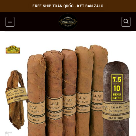
Bỏ
FREE SHIP TOÀN QUỐC - KẾT BẠN ZALO
qua
nội
dung