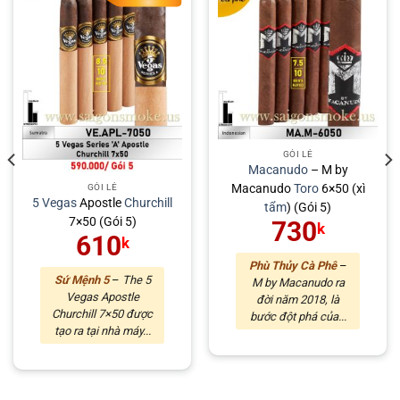
GÓI LẺ
Macanudo
– M by
Macanudo
Toro
6×50 (xì
GÓI LẺ
5 Vegas
Apostle
Churchill
tẩm
) (Gói 5)
7×50 (Gói 5)
730
k
610
k
Phù Thủy Cà Phê
–
Sứ Mệnh 5
–
The 5
M by Macanudo ra
Vegas Apostle
đời năm 2018, là
Churchill 7×50 được
bước đột phá của...
tạo ra tại nhà máy...