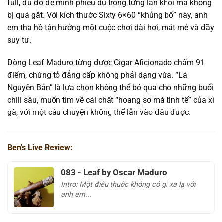
full, đủ đô để mình phiêu du trong từng làn khói mà không
bị quá gắt. Với kích thước Sixty 6×60 “khủng bố” này, anh
em tha hồ tận hưởng một cuộc chơi dài hơi, mát mẻ và đầy
suy tư.
Dòng Leaf Maduro từng được Cigar Aficionado chấm 91
điểm, chứng tỏ đẳng cấp không phải dạng vừa. “Lá
Nguyên Bản” là lựa chọn không thể bỏ qua cho những buổi
chill sâu, muốn tìm về cái chất “hoang sơ mà tinh tế” của xì
gà, với một câu chuyện không thể lẫn vào đâu được.
Ben's Live Review:
083 - Leaf by Oscar Maduro
Intro: Một điếu thuốc không có gì xa lạ với
anh em...