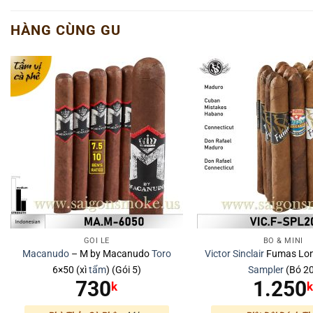
HÀNG CÙNG GU
GÓI LẺ
BÓ & MINI
Macanudo
– M by Macanudo
Toro
Victor Sinclair
Fumas Lon
6×50 (xì
tẩm
) (Gói 5)
Sampler
(Bó 2
730
1.250
k