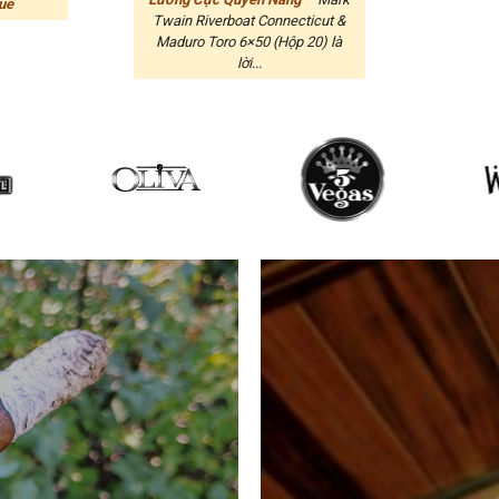
uê
Twain Riverboat Connecticut &
Maduro Toro 6×50 (Hộp 20) là
lời...