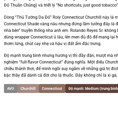
Đỏ Thuần Chủng) và triết lý “No shortcuts, just good tobacco”
Dòng “Thủ Tướng Da Đỏ” Roly Connecticut Churchill này là 
Connecticut Shade vàng nâu nhưng đừng lầm tưởng đây là điế
nhà bên” truyền thống nha anh em. Rolando Reyes Sr. không b
dùng wrapper Connecticut ủ lâu, lên men đủ độ để mang lại 
thơm lừng, chút cay nhẹ và hậu vị đất ẩm đặc trưng.
Độ mạnh trung bình nhưng hương vị thì đầy đặn, mượt mà như
nghiệm “full-flavor Connecticut” đúng nghĩa. Một điếu Church
chiều thảnh thơi, để mình ngồi suy ngẫm về những giá trị đích
bậc thầy đã dành cả đời cho lá thuốc. Đây không chỉ là xì gà, 
AVO
Churchill
Connecticut
Độ mạnh: Medium (trung bình