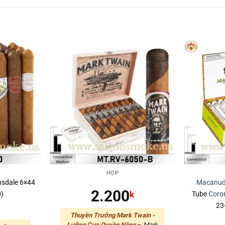
HỘP
sdale 6×44
Macanu
2.200
0)
Tube
Coro
k
23
k
Thuyền Trưởng Mark Twain -
Lưỡng Cực Quyền Năng
–
Mark