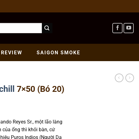
REVIEW
SAIGON
SMOKE
hill
7×50 (Bó 20)
ndo Reyes Sr., một lão làng
 của ổng thì khỏi bàn, cứ
 hiệu Puros Indios (Người Da