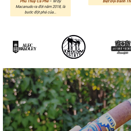
Phù Thủy Cà Phê
–
M by
Biệt Đội Đánh Th
Macanudo ra đời năm 2018, là
bước đột phá của...