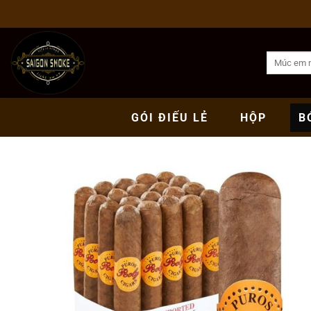
Bỏ
qua
nội
Tìm
dung
kiếm:
GÓI
ĐIẾU LẺ
HỘP
B