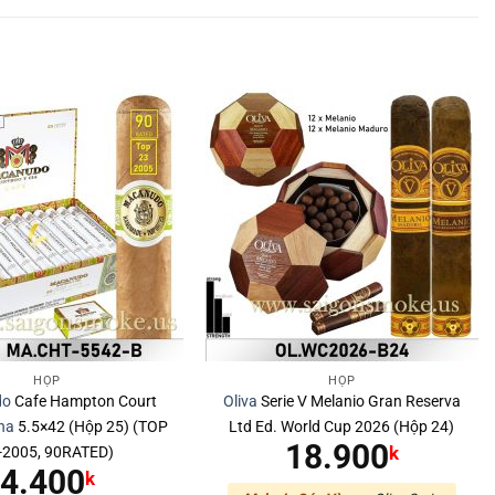
HỘP
HỘP
do
Cafe Hampton Court
Oliva
Serie V Melanio Gran Reserva
na
5.5×42 (Hộp 25) (TOP
Ltd Ed. World Cup 2026 (Hộp 24)
18.900
-2005, 90RATED)
k
4.400
k