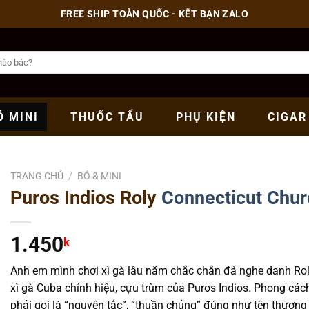
FREE SHIP TOÀN QUỐC - KẾT BẠN ZALO
Ó
MINI
THUỐC
TẨU
PHỤ
KIỆN
CIGAR
TRANG CHỦ
/
BÓ & MINI
Puros Indios Roly
Connecticut
Churc
1.450
k
Anh em mình chơi xì gà lâu năm chắc chắn đã nghe danh Rola
xì gà Cuba chính hiệu, cựu trùm của Puros Indios. Phong cách
phải gọi là “nguyên tắc”, “thuần chủng” đúng như tên thương