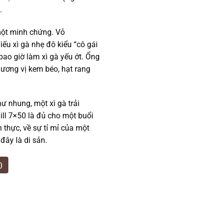
.
một minh chứng. Vỏ
u xì gà nhẹ đô kiểu “cô gái
ao giờ làm xì gà yếu ớt. Ổng
hương vị kem béo, hạt rang
 nhung, một xì gà trải
ill 7×50 là đủ cho một buổi
 thực, về sự tỉ mỉ của một
đây là di sản.
)