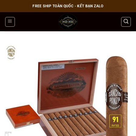
Bỏ
FREE SHIP TOÀN QUỐC - KẾT BẠN ZALO
qua
nội
dung