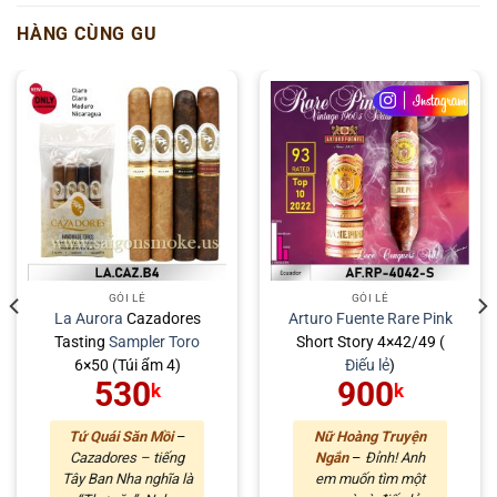
HÀNG CÙNG GU
GÓI LẺ
GÓI LẺ
La Aurora
Cazadores
Arturo Fuente
Rare Pink
Tasting
Sampler
Toro
Short Story 4×42/49 (
6×50 (Túi ẩm 4)
Điếu lẻ
)
530
900
k
k
Tứ Quái Săn Mồi
–
Nữ Hoàng Truyện
Cazadores – tiếng
Ngắn
–
Đỉnh! Anh
Tây Ban Nha nghĩa là
em muốn tìm một