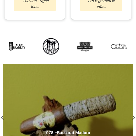
“Thợ săn”. Nghe
em xì gà điếu lẻ
tên...
vừa...
078 –
Baccarat
Maduro