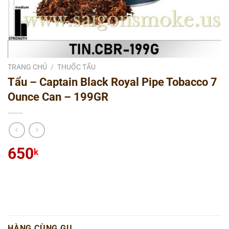
TRANG CHỦ
/
THUỐC TẨU
Tẩu – Captain Black Royal Pipe Tobacco 7
Ounce Can – 199GR
650
k
HÀNG CÙNG GU