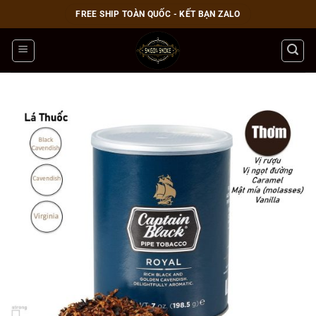
Bỏ
FREE SHIP TOÀN QUỐC - KẾT BẠN ZALO
qua
nội
dung