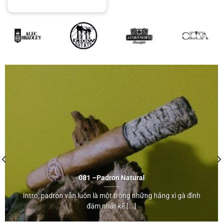
081 –
Padron
Natural
Padron
Intro: padron vẫn luôn là một trong những hãng xì gà đình
Natural
đám nhất kể [...]
">