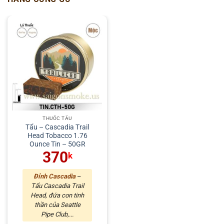
THUỐC TẨU
Tẩu – Cascadia Trail
Head Tobacco 1.76
Ounce Tin – 50GR
370
k
Đỉnh Cascadia
–
Tẩu Cascadia Trail
Head, đứa con tinh
thần của Seattle
Pipe Club,...