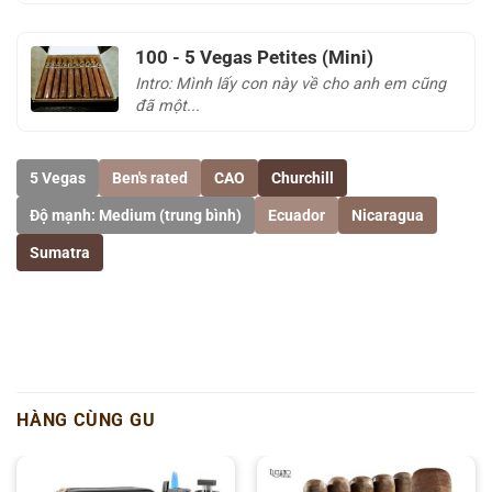
100 - 5 Vegas Petites (Mini)
Intro: Mình lấy con này về cho anh em cũng
đã một...
5 Vegas
Ben's rated
CAO
Churchill
Độ mạnh: Medium (trung bình)
Ecuador
Nicaragua
Sumatra
HÀNG CÙNG GU