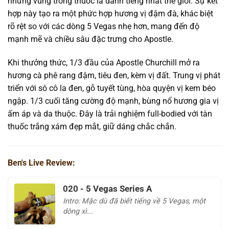
những vùng trồng thuốc lá danh tiếng nhất thế giới. Sự kết
hợp này tạo ra một phức hợp hương vị đậm đà, khác biệt
rõ rệt so với các dòng 5 Vegas nhẹ hơn, mang đến độ
mạnh mẽ và chiều sâu đặc trưng cho Apostle.
Khi thưởng thức, 1/3 đầu của Apostle Churchill mở ra
hương cà phê rang đậm, tiêu đen, kèm vị đất. Trung vị phát
triển với sô cô la đen, gỗ tuyết tùng, hòa quyện vị kem béo
ngập. 1/3 cuối tăng cường độ mạnh, bùng nổ hương gia vị
ấm áp và da thuộc. Đây là trải nghiệm full-bodied với tàn
thuốc trắng xám đẹp mắt, giữ dáng chắc chắn.
Ben's Live Review:
020 - 5 Vegas Series A
Intro: Mặc dù đã biết tiếng về 5 Vegas, một
dòng xì...