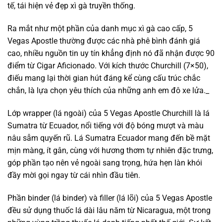
tế, tái hiện vẻ đẹp xì gà truyền thống.
Ra mắt như một phần của danh mục xì gà cao cấp, 5
Vegas Apostle thường được các nhà phê bình đánh giá
cao, nhiều nguồn tin uy tín khẳng định nó đã nhận được 90
điểm từ Cigar Aficionado. Với kích thước Churchill (7×50),
điếu mang lại thời gian hút đáng kể cùng cấu trúc chắc
chắn, là lựa chọn yêu thích của những anh em đô xe lửa._
Lớp wrapper (lá ngoài) của 5 Vegas Apostle Churchill là lá
Sumatra từ Ecuador, nổi tiếng với độ bóng mượt và màu
nâu sẫm quyến rũ. Lá Sumatra Ecuador mang đến bề mặt
mịn màng, ít gân, cùng với hương thơm tự nhiên đặc trưng,
góp phần tạo nên vẻ ngoài sang trọng, hứa hẹn làn khói
đầy mời gọi ngay từ cái nhìn đầu tiên.
Phần binder (lá binder) và filler (lá lõi) của 5 Vegas Apostle
đều sử dụng thuốc lá dài lâu năm từ Nicaragua, một trong