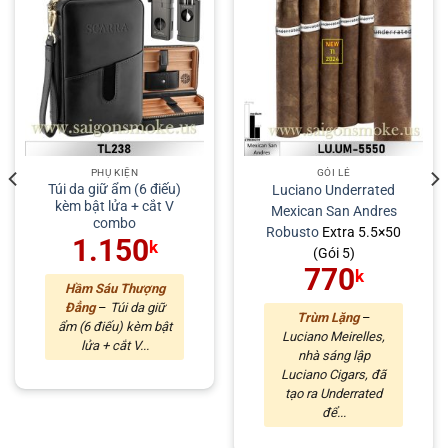
PHỤ KIỆN
GÓI LẺ
Túi da giữ ẩm (6 điếu)
Luciano Underrated
kèm bật lửa + cắt V
Mexican
San Andres
combo
Robusto
Extra 5.5×50
1.150
k
(Gói 5)
770
k
Hầm Sáu Thượng
Đẳng
–
Túi da giữ
Trùm Lặng
–
ẩm (6 điếu) kèm bật
Luciano Meirelles,
lửa + cắt V...
nhà sáng lập
Luciano Cigars, đã
tạo ra Underrated
để...