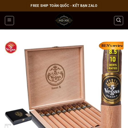
Bỏ
FREE SHIP TOÀN QUỐC - KẾT BẠN ZALO
qua
nội
dung