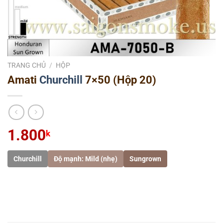
TRANG CHỦ
/
HỘP
Amati
Churchill
7×50 (Hộp 20)
1.800
k
Churchill
Độ mạnh: Mild (nhẹ)
Sungrown