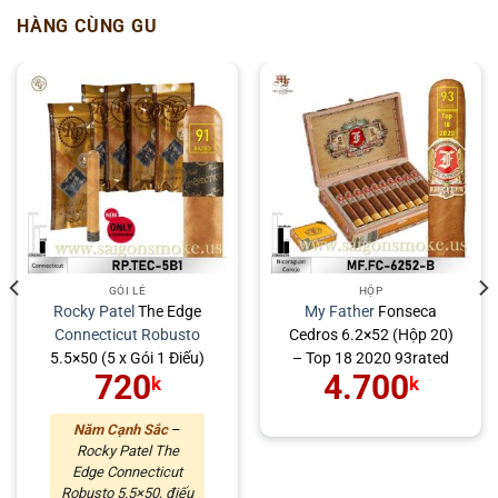
HÀNG CÙNG GU
GÓI LẺ
HỘP
Rocky Patel
The Edge
My Father
Fonseca
Connecticut
Robusto
Cedros 6.2×52 (Hộp 20)
5.5×50 (5 x Gói 1 Điếu)
– Top 18 2020 93rated
720
4.700
k
k
Năm Cạnh Sắc
–
Rocky Patel The
Edge Connecticut
Robusto 5.5×50, điếu