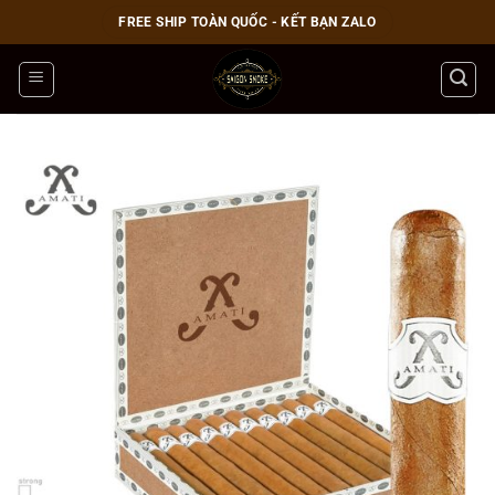
Bỏ
FREE SHIP TOÀN QUỐC - KẾT BẠN ZALO
qua
nội
dung