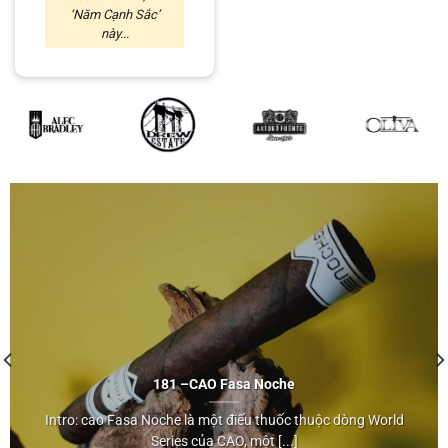
‘Năm Cạnh Sắc’
này...
181 –
CAO
Fasa Noche
Intro: cao Fasa Noche là một điếu thuốc thuộc dòng World
CAO
Series của CAO, một [...]