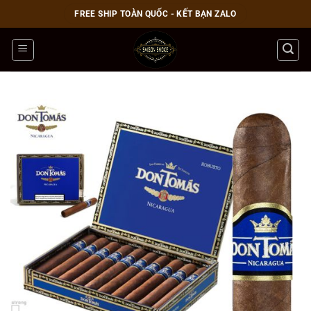
Bỏ
FREE SHIP TOÀN QUỐC - KẾT BẠN ZALO
qua
nội
dung