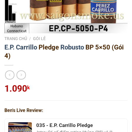
TRANG CHỦ
/
GÓI LẺ
E.P. Carrillo
Pledge
Robusto
BP 5×50 (Gói
4)
1.090
k
Ben's Live Review:
035 - E.P. Carrillo Pledge