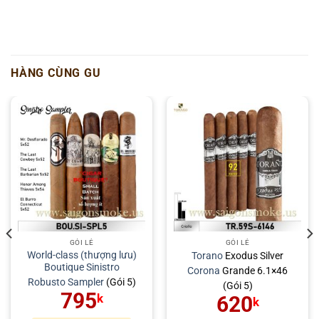
HÀNG CÙNG GU
GÓI LẺ
GÓI LẺ
World-class (thượng lưu)
Torano
Exodus Silver
Boutique Sinistro
Corona
Grande 6.1×46
Robusto
Sampler
(Gói 5)
(Gói 5)
795
620
k
k