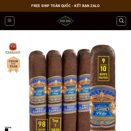
Bỏ
FREE SHIP TOÀN QUỐC - KẾT BẠN ZALO
qua
nội
dung