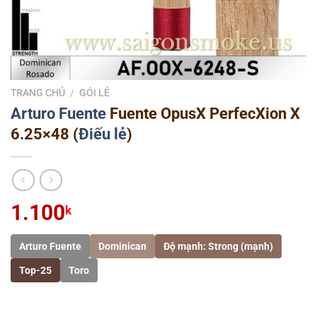
TRANG CHỦ
/
GÓI LẺ
Arturo Fuente
Fuente OpusX PerfecXion X
6.25×48 (
Điếu lẻ
)
1.100
k
Arturo Fuente
Dominican
Độ mạnh: Strong (mạnh)
Top-25
Toro