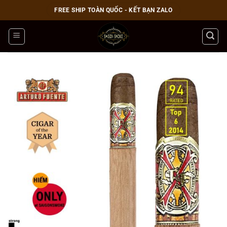
Bỏ
FREE SHIP TOÀN QUỐC - KẾT BẠN ZALO
qua
nội
dung