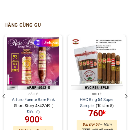
HÀNG CÙNG GU
GÓI LẺ
GÓI LẺ
Arturo Fuente
Rare Pink
HVC Ring 54 Super
Short Story 4×42/49 (
Sampler
(Túi ẩm 5)
760
Điếu lẻ
)
k
900
k
Đại Đội 54
–
Năm
2008, một gã người