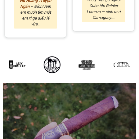
Nữ Hoàng Truyện
Cuba tên Reinier
Ngắn
–
Đỉnh! Anh
Lorenzo — sinh ra ở
em muốn tìm một
Camaguey,...
em xì gà điếu lẻ
vừa...