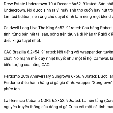
Drew Estate Undercrown 10 A Decade 6×52. 91rated: Sản p
Undercrown. Nó được sinh ra vì mấy anh thợ cuốn hay hút tr
Limited Edition, nên ông chủ quyết định làm riêng một blend 
Caldwell Long Live The King 6×52. 91rated: Chủ hãng Robert 
tính, từng bán hết tài sản, sống trên tàu và đi khắp thế giới
điếu xì gà tuyệt nhất.
CAO Brazilia 6.2×54. 91rated: Nổi tiếng với wrapper đen tuyề
chất. Nó mạnh mẽ, đầy nhiệt huyết như một lễ hội Carnival,
biểu tượng của hãng CAO.
Perdomo 20th Anniversary Sungrown 6×56. 90rated: Được là
Perdomo điều hành hãng xì gà gia đình. wrapper “Sungrown”
phức tạp.
La Herencia Cubana CORE 6.2×52. 90rated: Là nền tảng (Core
nguyên truyền thống của dòng xì gà Cuba với một cá tính m