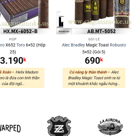
HỘP
GÓI LẺ
ro
X652
Toro
6×52 (Hộp
Alec Bradley
Magic Toast
Robusto
25)
5×52 (Gói 5)
3.190
690
k
k
ã Xoắn
–
Helix Maduro
Cú nâng ly thần thánh
–
Alec
ro là đứa con tinh thần
Bradley Magic Toast sinh ra từ
của đội ngũ...
một khoảnh khắc ngẫu hứng...