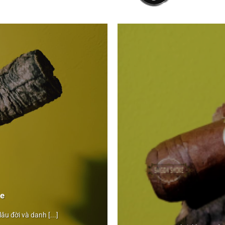
e
Brickhouse
âu đời và danh [...]