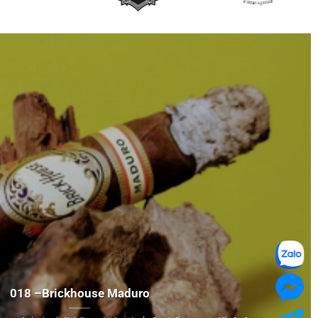
018 –
Brickhouse
Maduro