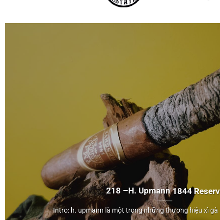
218 –
H. Upmann
1844 Reserv
H. Upmann
Intro: h. upmann là một trong những thương hiệu xì gà l