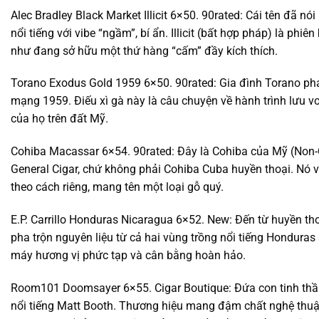
Alec Bradley Black Market Illicit 6×50. 90rated: Cái tên đã nói
nổi tiếng với vibe “ngầm”, bí ẩn. Illicit (bất hợp pháp) là ph
như đang sở hữu một thứ hàng “cấm” đầy kích thích.
Torano Exodus Gold 1959 6×50. 90rated: Gia đình Torano phả
mạng 1959. Điếu xì gà này là câu chuyện về hành trình lưu v
của họ trên đất Mỹ.
Cohiba Macassar 6×54. 90rated: Đây là Cohiba của Mỹ (Non-
General Cigar, chứ không phải Cohiba Cuba huyền thoại. Nó
theo cách riêng, mang tên một loại gỗ quý.
E.P. Carrillo Honduras Nicaragua 6×52. New: Đến từ huyền tho
pha trộn nguyên liệu từ cả hai vùng trồng nổi tiếng Honduras
máy hương vị phức tạp và cân bằng hoàn hảo.
Room101 Doomsayer 6×55. Cigar Boutique: Đứa con tinh thần
nổi tiếng Matt Booth. Thương hiệu mang đậm chất nghệ thuật