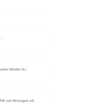
..
aster blender AJ...
ất của Nicaragua với...