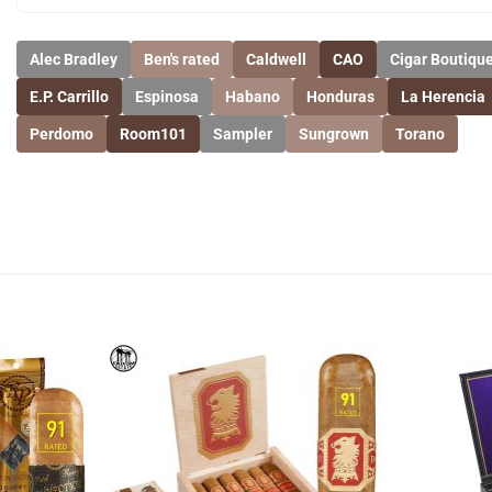
Alec Bradley
Ben's rated
Caldwell
CAO
Cigar Boutiqu
E.P. Carrillo
Espinosa
Habano
Honduras
La Herencia
Perdomo
Room101
Sampler
Sungrown
Torano