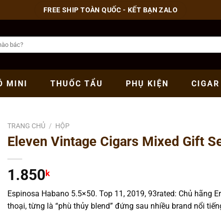
FREE SHIP TOÀN QUỐC - KẾT BẠN ZALO
Ó
MINI
THUỐC
TẨU
PHỤ
KIỆN
CIGAR
TRANG CHỦ
/
HỘP
Eleven Vintage Cigars Mixed Gift S
1.850
k
Espinosa Habano 5.5×50. Top 11, 2019, 93rated: Chủ hãng Er
thoại, từng là “phù thủy blend” đứng sau nhiều brand nổi tiếng