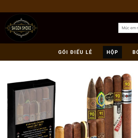
Bỏ
qua
nội
Tìm
dung
kiếm:
GÓI
ĐIẾU LẺ
HỘP
B