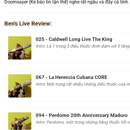
Doomsayer (Kẻ báo tin tận thế) nghe rất ngầu và đầy cá tính.
Ben's Live Review:
025 - Caldwell Long Live The King
Intro: Là 1 trong 5 điếu thuốc đình đám với 5 tầng.
067 - La Herencia Cubana CORE
Intro: Một trong rất nhiều những điếu thuốc của m
094 - Perdomo 20th Anniversary Maduro
Intro: Perdomo, một trong những hãng thuốc tốt nh