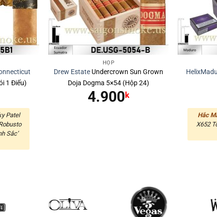
HỘP
onnecticut
Drew Estate
Undercrown Sun Grown
Helix
Madu
i 1 Điếu)
Doja Dogma 5×54 (Hộp 24)
4.900
k
y Patel
Hắc M
 Robusto
X652 To
nh Sắc’