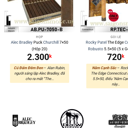
HỘP
GÓI LẺ
Alec Bradley
Puck
Churchill
7×50
Rocky Patel
The Edge
C
(Hộp 20)
Robusto
5.5×50 (5 x Gó
2.300
720
k
k
Cú Đấm Đêm Đen
–
Alan Rubin,
Năm Cạnh Sắc
–
Rock
người sáng lập Alec Bradley, đã
The Edge Connecticut
cho ra mắt “The...
5.5×50, điếu ‘Năm Cạ
này...