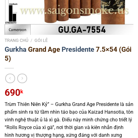
TRANG CHỦ
/
GÓI LẺ
Gurkha
Grand Age
Presidente
7.5×54 (Gói
5)
690
k
Trùm Thiên Niên Kỷ” – Gurkha Grand Age Presidente là sản
phẩm sinh ra từ tầm nhìn táo bạo của Kaizad Hansotia, tôn
vinh nghệ thuật ủ lá xì gà. Điếu này minh chứng cho triết lý
“Rolls Royce của xì gà”, nơi thời gian và kiên nhẫn định
hình hương vị thượng hạng, xứng đáng với danh xưng