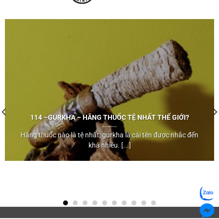
114 –
GURKHA
– HÃNG THUỐC TỆ NHẤT THẾ GIỚI?
Hãng thuốc nào là tệ nhất, gurkha là cái tên được nhắc đến
GURKHA
khá nhiều. [...]
– HÃNG THUỐC TỆ NHẤT THẾ GIỚI?">