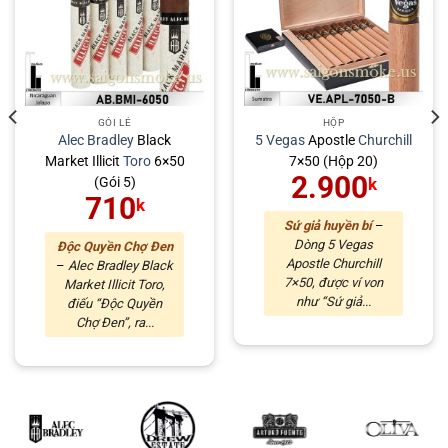
GÓI LẺ
HỘP
Alec Bradley
Black
5 Vegas
Apostle
Churchill
Market Illicit
Toro
6×50
7×50 (Hộp 20)
2.900
(Gói 5)
k
710
k
Sứ giả huyền bí
–
Dòng 5 Vegas
Độc Quyền Chợ Đen
Apostle Churchill
–
Alec Bradley Black
7×50, được ví von
Market Illicit Toro,
như “Sứ giả...
điếu “Độc Quyền
Chợ Đen”, ra...