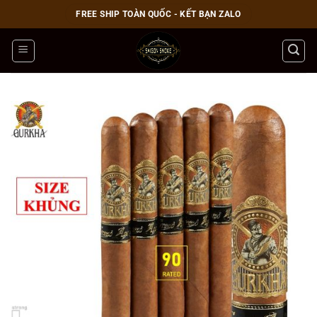
Bỏ
FREE SHIP TOÀN QUỐC - KẾT BẠN ZALO
qua
nội
dung