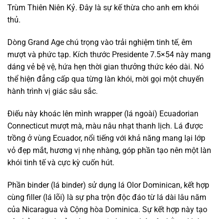
Trùm Thiên Niên Kỷ. Đây là sự kế thừa cho anh em khói
thủ.
Dòng Grand Age chú trọng vào trải nghiệm tinh tế, êm
mượt và phức tạp. Kích thước Presidente 7.5×54 này mang
dáng vẻ bệ vệ, hứa hẹn thời gian thưởng thức kéo dài. Nó
thể hiện đẳng cấp qua từng làn khói, mời gọi một chuyến
hành trình vị giác sâu sắc.
Điếu này khoác lên mình wrapper (lá ngoài) Ecuadorian
Connecticut mượt mà, màu nâu nhạt thanh lịch. Lá được
trồng ở vùng Ecuador, nổi tiếng với khả năng mang lại lớp
vỏ đẹp mắt, hương vị nhẹ nhàng, góp phần tạo nên một làn
khói tinh tế và cực kỳ cuốn hút.
Phần binder (lá binder) sử dụng lá Olor Dominican, kết hợp
cùng filler (lá lõi) là sự pha trộn độc đáo từ lá dài lâu năm
của Nicaragua và Cộng hòa Dominica. Sự kết hợp này tạo