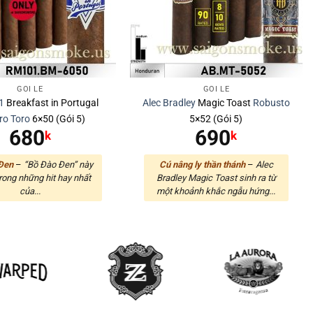
GÓI LẺ
GÓI LẺ
1
Breakfast in Portugal
Alec Bradley
Magic Toast
Robusto
ro
Toro
6×50 (Gói 5)
5×52 (Gói 5)
680
690
k
k
Đen
–
“Bồ Đào Đen” này
Cú nâng ly thần thánh
–
Alec
trong những hit hay nhất
Bradley Magic Toast sinh ra từ
của...
một khoảnh khắc ngẫu hứng...