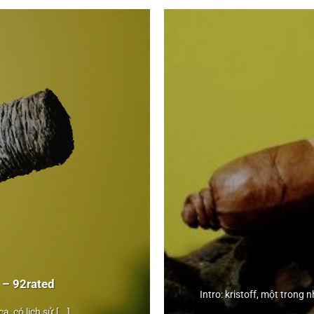
Kristoff
– 92rated
Criollo
Intro: kristoff, một trong
">
, có lịch sử [...]