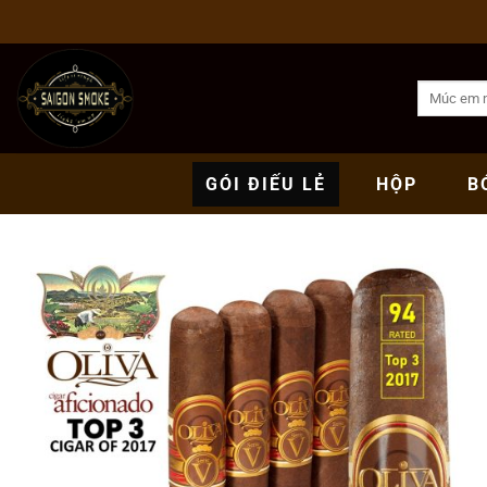
Bỏ
qua
nội
Tìm
dung
kiếm:
GÓI
ĐIẾU LẺ
HỘP
B