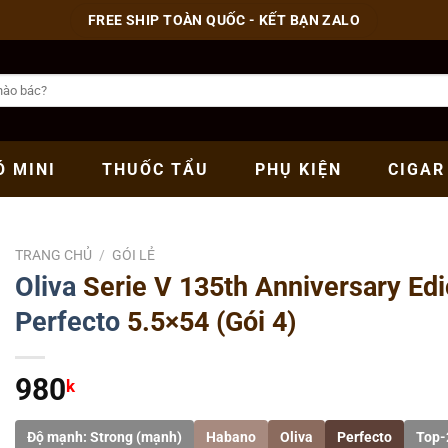
FREE SHIP TOÀN QUỐC - KẾT BẠN ZALO
Ó
MINI
THUỐC
TẨU
PHỤ
KIỆN
CIGAR
TRANG CHỦ
/
GÓI LẺ
Oliva
Serie V 135th Anniversary Edi
Perfecto
5.5×54 (Gói 4)
980
k
Độ mạnh: Strong (mạnh)
Habano
Oliva
Perfecto
Top-