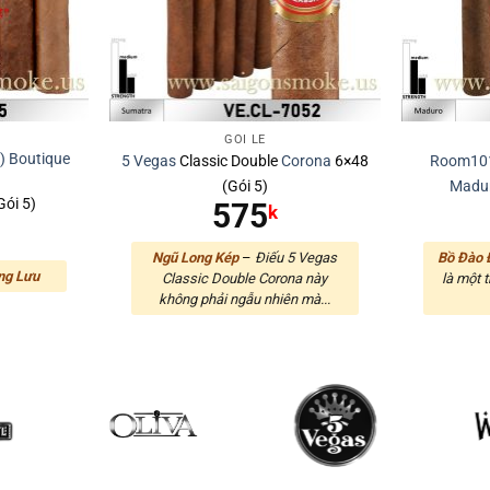
GÓI LẺ
) Boutique
5 Vegas
Classic Double
Corona
6×48
Room10
(Gói 5)
Madu
Gói 5)
575
k
Ngũ Long Kép
–
Điếu 5 Vegas
Bồ Đào 
ng Lưu
Classic Double Corona này
là một 
không phải ngẫu nhiên mà...