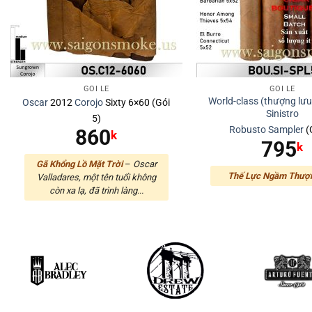
GÓI LẺ
GÓI LẺ
World-class (thượng lưu
Oscar
2012
Corojo
Sixty 6×60 (Gói
Sinistro
5)
Robusto
Sampler
(
860
k
795
k
Gã Khổng Lồ Mặt Trời
–
Oscar
Thế Lực Ngầm Thượ
Valladares, một tên tuổi không
còn xa lạ, đã trình làng...