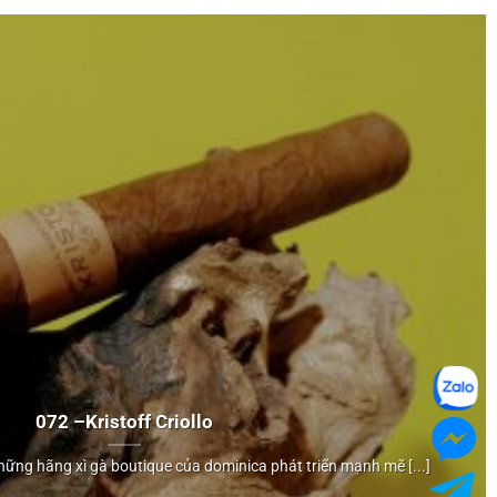
072 –
Kristoff
Criollo
 những hãng xì gà boutique của dominica phát triển mạnh mẽ [...]