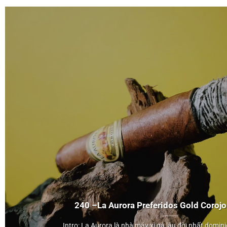
La Aurora
240 –
La Aurora
Preferidos Gold
Corojo
Preferidos Gold
Corojo
Intro: La Aurora là nhà máy xì gà lâu đời nhất dominica