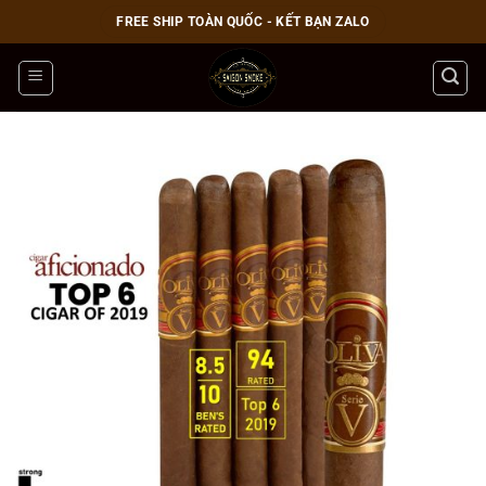
Bỏ
FREE SHIP TOÀN QUỐC - KẾT BẠN ZALO
qua
nội
dung