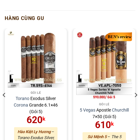
HÀNG CÙNG GU
GÓI LẺ
Torano
Exodus Silver
Corona
Grande 6.1×46
GÓI LẺ
5 Vegas
Apostle
Churchill
(Gói 5)
7×50 (Gói 5)
620
k
610
k
Hào Kiệt Ly Hương
–
Sứ Mệnh 5
–
The 5
Torano Exodus Silver,