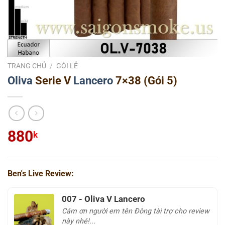
TRANG CHỦ
/
GÓI LẺ
Oliva
Serie V
Lancero
7×38 (Gói 5)
880
k
Ben's Live Review:
007 - Oliva V Lancero
Cám ơn người em tên Đông tài trợ cho review
này nhé!...