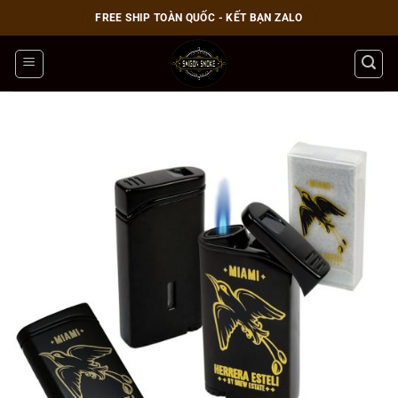
Bỏ
FREE SHIP TOÀN QUỐC - KẾT BẠN ZALO
qua
nội
dung