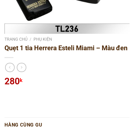
TRANG CHỦ
/
PHỤ KIỆN
Quẹt 1 tia Herrera Esteli Miami – Màu đen
280
k
HÀNG CÙNG GU