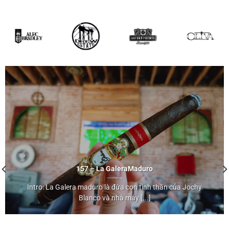
157 – La Galera
Maduro
Intro: La Galera maduro là đứa con tinh thần của Jochy
Maduro
Blanco và nhà máy [...]
">