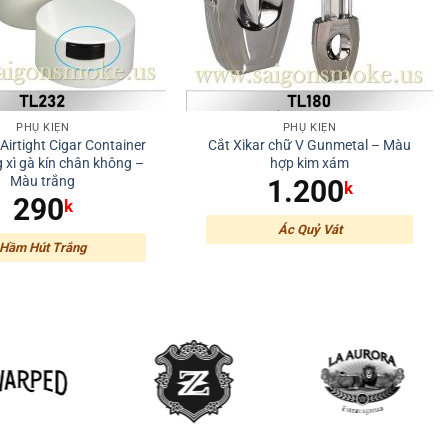
PHỤ KIỆN
PHỤ KIỆN
Airtight Cigar Container
Cắt Xikar chữ V Gunmetal – Màu
 xì gà kín chân không –
hợp kim xám
Màu trắng
1.200
k
290
k
Ác Quỷ Vát
Hầm Hút Trắng