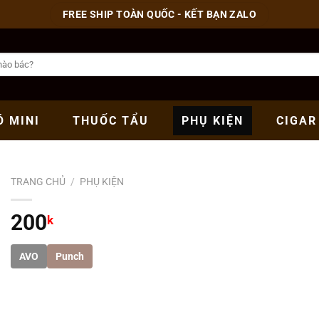
FREE SHIP TOÀN QUỐC - KẾT BẠN ZALO
Ó
MINI
THUỐC
TẨU
PHỤ
KIỆN
CIGAR
TRANG CHỦ
/
PHỤ KIỆN
200
k
AVO
Punch