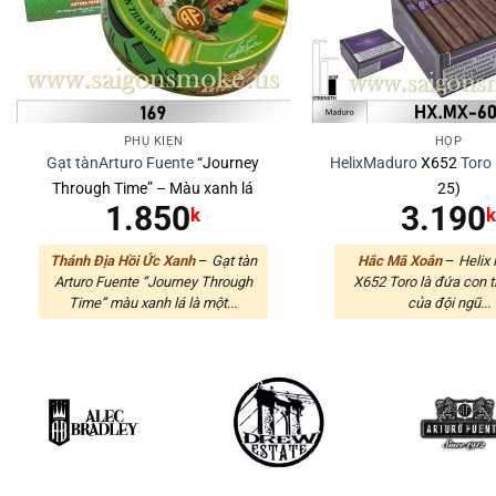
PHỤ KIỆN
HỘP
Gạt tàn
Arturo Fuente
“Journey
Helix
Maduro
X652
Toro
Through Time” – Màu xanh lá
25)
1.850
3.190
k
Thánh Địa Hồi Ức Xanh
–
Gạt tàn
Hắc Mã Xoắn
–
Helix
Arturo Fuente “Journey Through
X652 Toro là đứa con t
Time” màu xanh lá là một...
của đội ngũ...