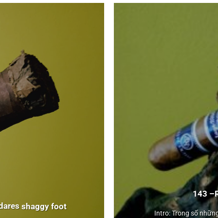
Rocky Patel
143 –
Vintage 2003
dares
shaggy foot
Cameroon
Intro: Trong số những