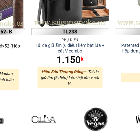
PHỤ KIỆN
Túi da giữ ẩm (6 điếu) kèm bật lửa +
Patented 
6×52 (Hộp
cắt V combo
Hộp đựng
1.150
k
k
Hầm Sáu Thượng Đẳng
–
Túi da
 Maduro
giữ ẩm (6 điếu) kèm bật lửa + cắt
inh thần
V...