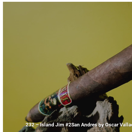
San Andres
by
232 – Island Jim #2
San Andres
by
Oscar
Valla
Oscar