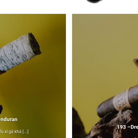
nduran
193 –
Dr
Drew Estate
 xì gà khá [...]
MUWAT