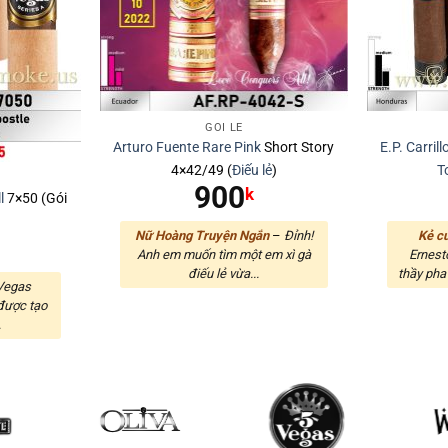
GÓI LẺ
Arturo Fuente
Rare Pink
Short Story
E.P. Carrill
4×42/49 (
Điếu lẻ
)
T
900
k
l
7×50 (Gói
Nữ Hoàng Truyện Ngắn
–
Đỉnh!
Kẻ c
Anh em muốn tìm một em xì gà
Ernesto
điếu lẻ vừa...
thầy pha 
Vegas
 được tạo
.