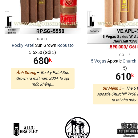
GÓI LẺ
Rocky Patel
Sun Grown
Robusto
5.5×50 (Gói 5)
GÓI LẺ
680
k
5 Vegas
Apostle
Churchil
5)
Ánh Dương
–
Rocky Patel Sun
610
k
Grown ra mắt năm 2004, là cột
mốc khẳng...
Sứ Mệnh 5
–
The 5 
Apostle Churchill 7×50
ra tại nhà máy..