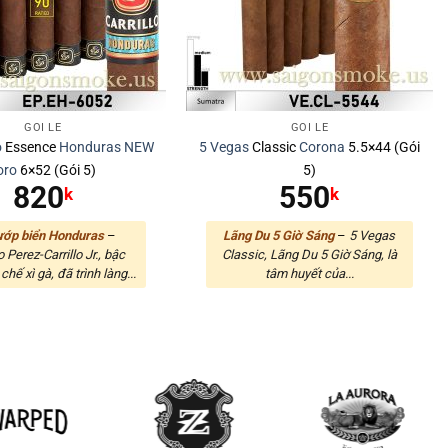
GÓI LẺ
GÓI LẺ
o
Essence
Honduras
NEW
5 Vegas
Classic
Corona
5.5×44 (Gói
oro
6×52 (Gói 5)
5)
820
550
k
k
ướp biển Honduras
–
Lãng Du 5 Giờ Sáng
–
5 Vegas
 Perez-Carrillo Jr., bậc
Classic, Lãng Du 5 Giờ Sáng, là
chế xì gà, đã trình làng...
tâm huyết của...