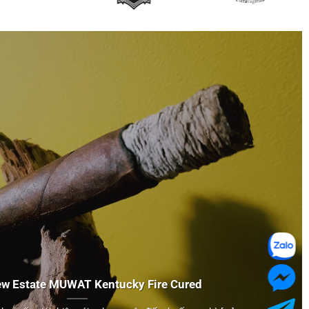
ew Estate
MUWAT
Kentucky Fire Cured