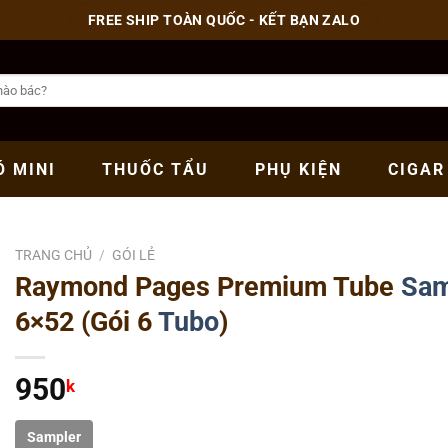
FREE SHIP TOÀN QUỐC - KẾT BẠN ZALO
Ó
MINI
THUỐC
TẨU
PHỤ
KIỆN
CIGAR
TRANG CHỦ
/
GÓI LẺ
Raymond Pages Premium Tube
Sam
6×52 (Gói 6
Tubo
)
950
k
Sampler