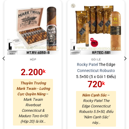
HỘP
GÓI LẺ
Rocky Patel
The Edge
2.200
Connecticut
Robusto
k
5.5×50 (5 x Gói 1 Điếu)
720
k
Thuyền Trưởng
Mark Twain - Lưỡng
Cực Quyền Năng
–
Năm Cạnh Sắc
–
Mark Twain
Rocky Patel The
Riverboat
Edge Connecticut
Connecticut &
Robusto 5.5×50, điếu
Maduro Toro 6×50
‘Năm Cạnh Sắc’
(Hộp 20) là lời...
này...