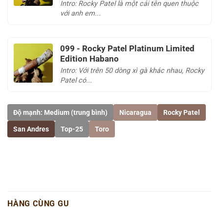
Intro: Rocky Patel là một cái tên quen thuộc
với anh em...
099 - Rocky Patel Platinum Limited
Edition Habano
Intro: Với trên 50 dòng xì gà khác nhau, Rocky
Patel có...
Độ mạnh: Medium (trung bình)
Nicaragua
Rocky Patel
San Andres
Top-25
Toro
HÀNG CÙNG GU