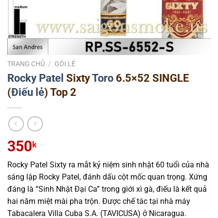
TRANG CHỦ
/
GÓI LẺ
Rocky Patel
Sixty
Toro
6.5×52 SINGLE
(
Điếu lẻ
) Top 2
350
k
Rocky Patel Sixty ra mắt kỷ niệm sinh nhật 60 tuổi của nhà
sáng lập Rocky Patel, đánh dấu cột mốc quan trọng. Xứng
đáng là “Sinh Nhật Đại Ca” trong giới xì gà, điếu là kết quả
hai năm miệt mài pha trộn. Được chế tác tại nhà máy
Tabacalera Villa Cuba S.A. (TAVICUSA) ở Nicaragua.