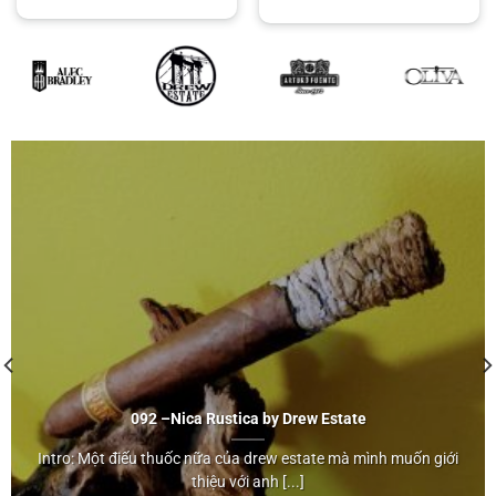
Nica Rustica
092 –
Nica Rustica
by
Drew Estate
by
Intro: Một điếu thuốc nữa của drew estate mà mình muốn giới
Drew Estate
thiệu với anh [...]