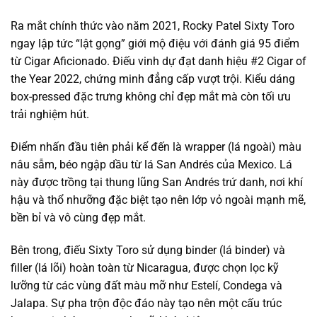
Ra mắt chính thức vào năm 2021, Rocky Patel Sixty Toro
ngay lập tức “lật gọng” giới mộ điệu với đánh giá 95 điểm
từ Cigar Aficionado. Điếu vinh dự đạt danh hiệu #2 Cigar of
the Year 2022, chứng minh đẳng cấp vượt trội. Kiểu dáng
box-pressed đặc trưng không chỉ đẹp mắt mà còn tối ưu
trải nghiệm hút.
Điểm nhấn đầu tiên phải kể đến là wrapper (lá ngoài) màu
nâu sẫm, béo ngập dầu từ lá San Andrés của Mexico. Lá
này được trồng tại thung lũng San Andrés trứ danh, nơi khí
hậu và thổ nhưỡng đặc biệt tạo nên lớp vỏ ngoài mạnh mẽ,
bền bỉ và vô cùng đẹp mắt.
Bên trong, điếu Sixty Toro sử dụng binder (lá binder) và
filler (lá lõi) hoàn toàn từ Nicaragua, được chọn lọc kỹ
lưỡng từ các vùng đất màu mỡ như Estelí, Condega và
Jalapa. Sự pha trộn độc đáo này tạo nên một cấu trúc