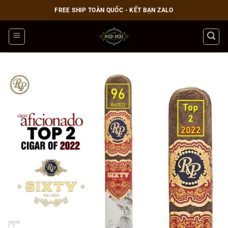
Bỏ
FREE SHIP TOÀN QUỐC - KẾT BẠN ZALO
qua
nội
dung