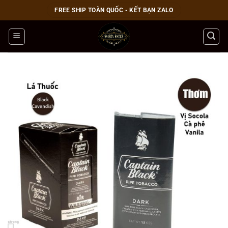
Bỏ
FREE SHIP TOÀN QUỐC - KẾT BẠN ZALO
qua
nội
dung