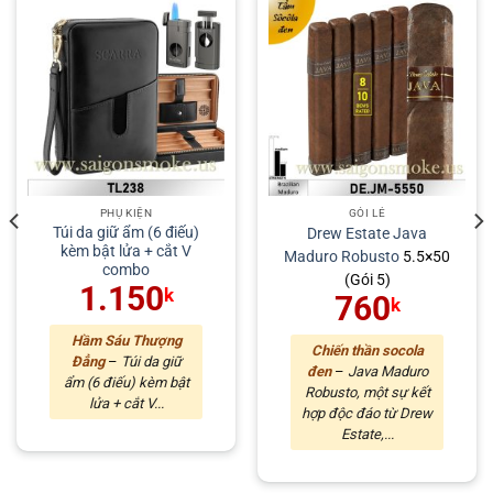
PHỤ KIỆN
GÓI LẺ
Túi da giữ ẩm (6 điếu)
Drew Estate
Java
kèm bật lửa + cắt V
Maduro
Robusto
5.5×50
combo
(Gói 5)
1.150
k
760
k
Hầm Sáu Thượng
Chiến thần socola
Đẳng
–
Túi da giữ
đen
–
Java Maduro
ẩm (6 điếu) kèm bật
Robusto, một sự kết
lửa + cắt V...
hợp độc đáo từ Drew
Estate,...