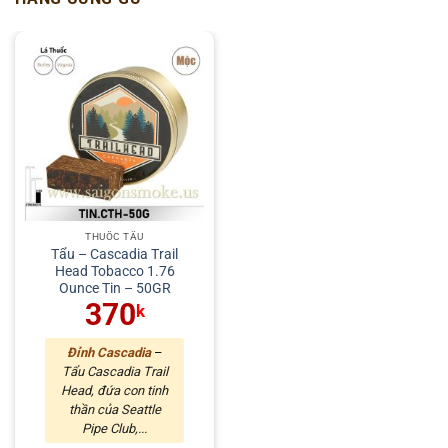
THUỐC TẨU
Tẩu – Cascadia Trail
Head Tobacco 1.76
Ounce Tin – 50GR
370
k
Đỉnh Cascadia
–
Tẩu Cascadia Trail
Head, đứa con tinh
thần của Seattle
Pipe Club,...