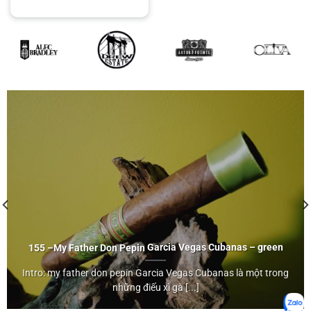
155 –
My Father
Don Pepin
Garcia Vegas Cubanas – green
My Father
Intro: my father don pepin Garcia Vegas Cubanas là một trong
Don Pepin
những điếu xì gà [...]
Garcia Vegas Cubanas – green">