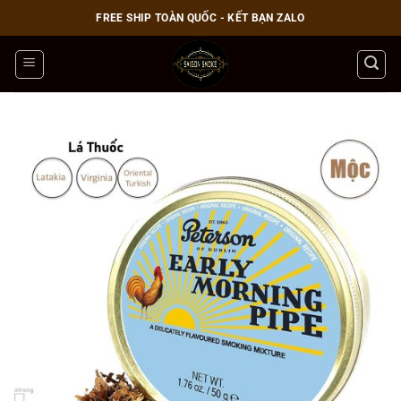
Bỏ
FREE SHIP TOÀN QUỐC - KẾT BẠN ZALO
qua
nội
dung