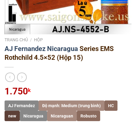
TRANG CHỦ
/
HỘP
AJ Fernandez
Nicaragua
Series EMS
Rothchild 4.5×52 (Hộp 15)
1.750
k
AJ Fernandez
Độ mạnh: Medium (trung bình)
HC
new
Nicaragua
Nicaraguan
Robusto