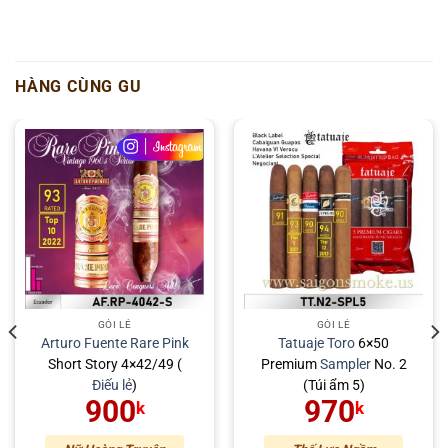
HÀNG CÙNG GU
GÓI LẺ
GÓI LẺ
Arturo Fuente
Rare Pink
Tatuaje
Toro
6×50
Short Story 4×42/49 (
Premium
Sampler
No. 2
Điếu lẻ
)
(Túi ẩm 5)
900
970
k
k