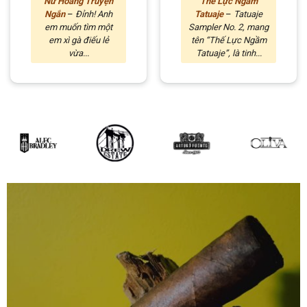
Nữ Hoàng Truyện
Thế Lực Ngầm
Ngắn
–
Đỉnh! Anh
Tatuaje
–
Tatuaje
em muốn tìm một
Sampler No. 2, mang
em xì gà điếu lẻ
tên “Thế Lực Ngầm
vừa...
Tatuaje”, là tinh...