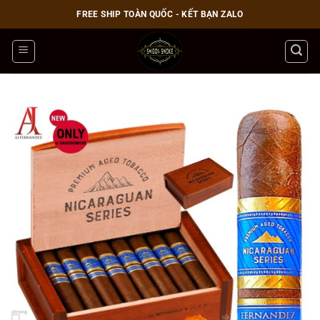
Bỏ
FREE SHIP TOÀN QUỐC - KẾT BẠN ZALO
qua
nội
dung