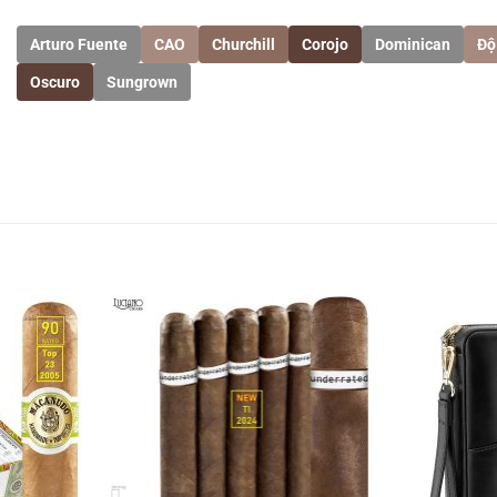
Arturo Fuente
CAO
Churchill
Corojo
Dominican
Độ
Oscuro
Sungrown