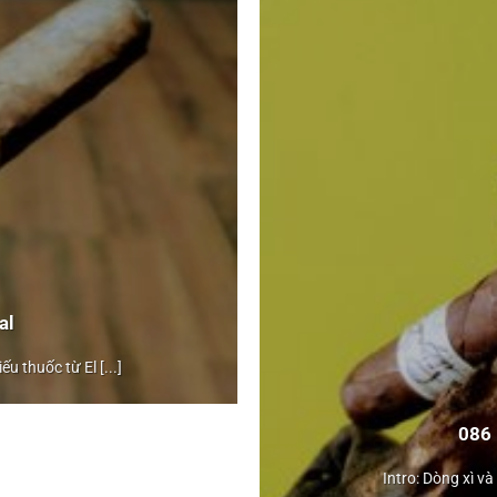
al
u thuốc từ El [...]
Liga Privada
086
No9 by
Drew Estate
Intro: Dòng xì và