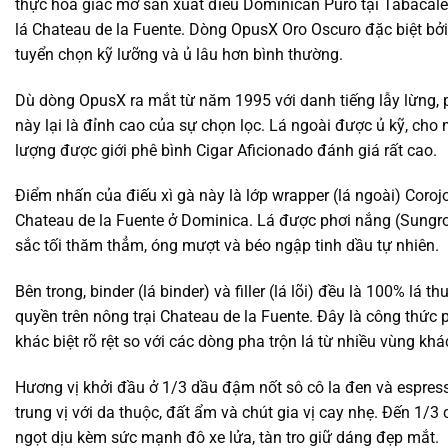
thực hóa giấc mơ sản xuất điếu Dominican Puro tại Tabacaler
lá Chateau de la Fuente. Dòng OpusX Oro Oscuro đặc biệt bở
tuyển chọn kỹ lưỡng và ủ lâu hơn bình thường.
Dù dòng OpusX ra mắt từ năm 1995 với danh tiếng lẫy lừng,
này lại là đỉnh cao của sự chọn lọc. Lá ngoài được ủ kỹ, cho 
lượng được giới phê bình Cigar Aficionado đánh giá rất cao.
Điểm nhấn của điếu xì gà này là lớp wrapper (lá ngoài) Coroj
Chateau de la Fuente ở Dominica. Lá được phơi nắng (Sungro
sắc tối thăm thẳm, óng mượt và béo ngập tinh dầu tự nhiên.
Bên trong, binder (lá binder) và filler (lá lõi) đều là 100% lá
quyền trên nông trại Chateau de la Fuente. Đây là công thức
khác biệt rõ rệt so với các dòng pha trộn lá từ nhiều vùng kh
Hương vị khởi đầu ở 1/3 dầu đậm nốt sô cô la đen và espre
trung vị với da thuộc, đất ẩm và chút gia vị cay nhẹ. Đến 1/3
ngọt dịu kèm sức mạnh đô xe lửa, tàn tro giữ dáng đẹp mắt.