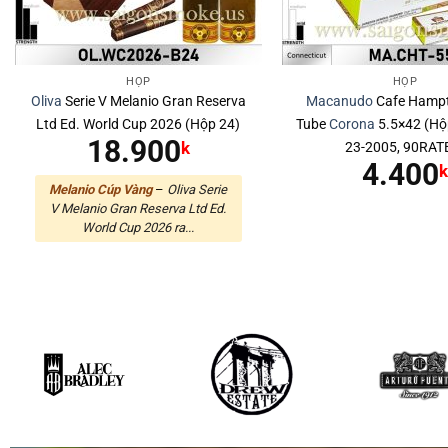
HỘP
HỘP
Oliva
Serie V Melanio Gran Reserva
Macanudo
Cafe Hampt
Ltd Ed. World Cup 2026 (Hộp 24)
Tube
Corona
5.5×42 (Hộ
18.900
23-2005, 90RAT
k
4.400
Melanio Cúp Vàng
–
Oliva Serie
V Melanio Gran Reserva Ltd Ed.
World Cup 2026 ra...