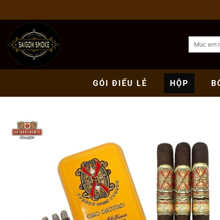
Bỏ
qua
nội
Tìm
dung
kiếm:
GÓI
ĐIẾU LẺ
HỘP
B