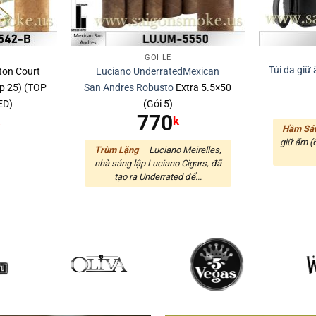
GÓI LẺ
Túi da giữ 
on Court
Luciano Underrated
Mexican
p 25) (TOP
San Andres
Robusto
Extra 5.5×50
ED)
(Gói 5)
770
k
k
Hầm Sá
giữ ẩm (
Trùm Lặng
–
Luciano Meirelles,
nhà sáng lập Luciano Cigars, đã
tạo ra Underrated để...