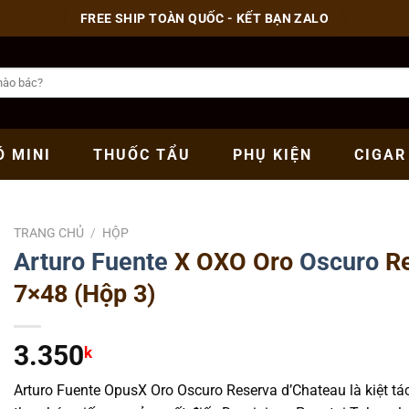
FREE SHIP TOÀN QUỐC - KẾT BẠN ZALO
Ó
MINI
THUỐC
TẨU
PHỤ
KIỆN
CIGAR
TRANG CHỦ
/
HỘP
Arturo Fuente
X OXO Oro
Oscuro
Re
7×48 (Hộp 3)
3.350
k
Arturo Fuente OpusX Oro Oscuro Reserva d’Chateau là kiệt tác 