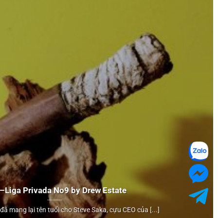
 –
Liga Privada
No9 by
Drew Estate
 đã mang lại tên tuổi cho Steve Saka, cựu CEO của [...]