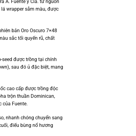
a A. Fuente y Cia. từ nguồn
i lá wrapper sẫm màu, được
 phiên bản Oro Oscuro 7×48
màu sắc tối quyến rũ, chất
o-seed được trồng tại chính
wn), sau đó ủ đặc biệt, mang
 thuốc cao cấp được trồng độc
 pha trộn thuần Dominican,
ác của Fuente.
sso, nhanh chóng chuyển sang
 cuối, điếu bùng nổ hương