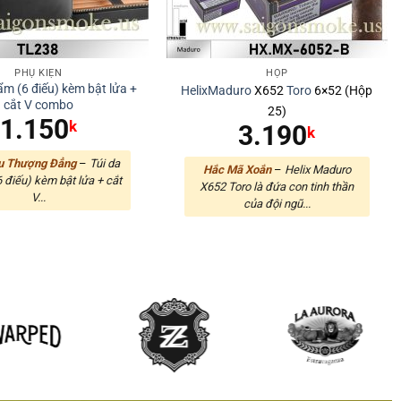
PHỤ KIỆN
HỘP
ẩm (6 điếu) kèm bật lửa +
Helix
Maduro
X652
Toro
6×52 (Hộp
cắt V combo
25)
1.150
k
3.190
k
u Thượng Đẳng
–
Túi da
Hắc Mã Xoắn
–
Helix Maduro
6 điếu) kèm bật lửa + cắt
X652 Toro là đứa con tinh thần
V...
của đội ngũ...