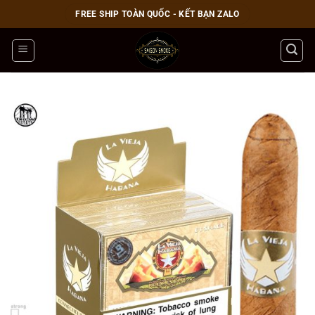
Bỏ
FREE SHIP TOÀN QUỐC - KẾT BẠN ZALO
qua
nội
dung