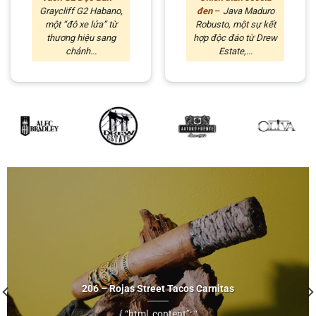
Graycliff G2 Habano,
đen
–
Java Maduro
một “đô xe lửa” từ
Robusto, một sự kết
thương hiệu sang
hợp độc đáo từ Drew
chảnh...
Estate,...
206 – Rojas Street Tacos Carnitas
{ “html_content”: “