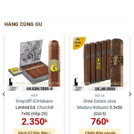
HÀNG CÙNG GU
HỘP
GÓI LẺ
Graycliff G2
Habano
Drew Estate
Java
Limited Ed.
Churchill
Maduro
Robusto
5.5×50
7×50 (Hộp 20)
(Gói 5)
2.350
760
k
k
Vách G2 Độc Bản
–
Chiến thần socola