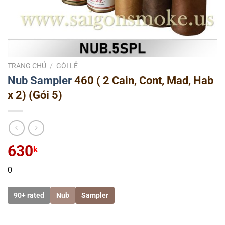
TRANG CHỦ
/
GÓI LẺ
Nub
Sampler
460 ( 2 Cain, Cont, Mad, Hab
x 2) (Gói 5)
630
k
0
90+ rated
Nub
Sampler