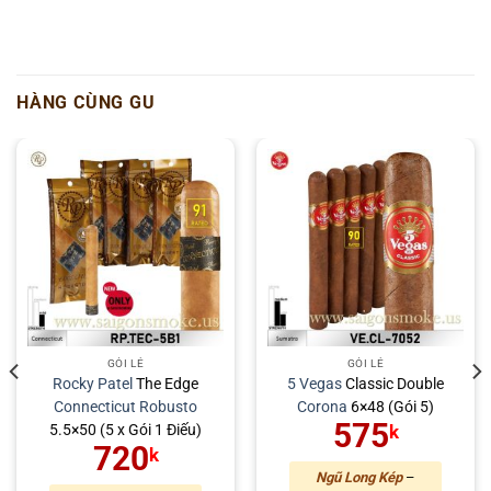
HÀNG CÙNG GU
GÓI LẺ
GÓI LẺ
Rocky Patel
The Edge
5 Vegas
Classic Double
Connecticut
Robusto
Corona
6×48 (Gói 5)
575
5.5×50 (5 x Gói 1 Điếu)
k
720
k
Ngũ Long Kép
–