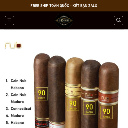
Bỏ
FREE SHIP TOÀN QUỐC - KẾT BẠN ZALO
qua
nội
dung