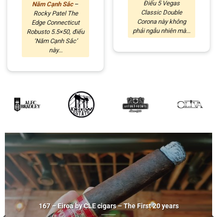
Điếu 5 Vegas
Năm Cạnh Sắc
–
Classic Double
Rocky Patel The
Corona này không
Edge Connecticut
phải ngẫu nhiên mà...
Robusto 5.5×50, điếu
‘Năm Cạnh Sắc’
này...
167 – Eiroa by CLE cigars – The First 20 years