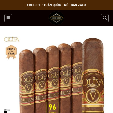
Bỏ
FREE SHIP TOÀN QUỐC - KẾT BẠN ZALO
qua
nội
dung