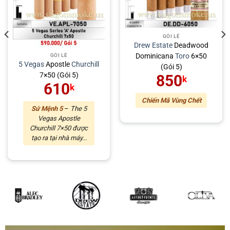
GÓI LẺ
Drew Estate
Deadwood
Dominicana
Toro
6×50
GÓI LẺ
5 Vegas
Apostle
Churchill
(Gói 5)
7×50 (Gói 5)
850
k
610
k
Chiến Mã Vùng Chết
Sứ Mệnh 5
–
The 5
Vegas Apostle
Churchill 7×50 được
tạo ra tại nhà máy...