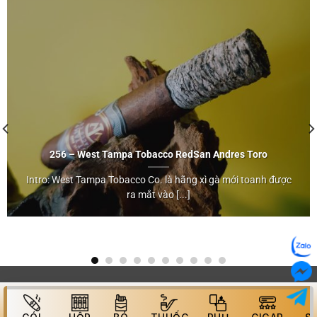
256 – West Tampa Tobacco Red
San Andres
Toro
San Andres
Intro: West Tampa Tobacco Co. là hãng xì gà mới toanh được
Toro
ra mắt vào [...]
">