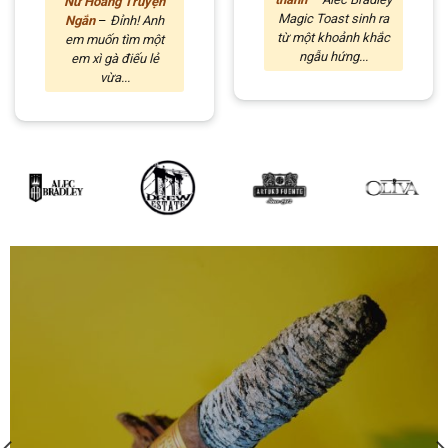
Nữ Hoàng Truyện
Magic Toast sinh ra
Ngắn
–
Đỉnh! Anh
từ một khoảnh khắc
em muốn tìm một
ngẫu hứng...
em xì gà điếu lẻ
vừa...