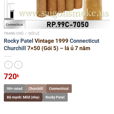
TRANG CHỦ
/
GÓI LẺ
Rocky Patel
Vintage 1999
Connecticut
Churchill
7×50 (Gói 5) – lá ủ 7 năm
720
k
90+ rated
Churchill
Connecticut
Độ mạnh: Mild (nhẹ)
Rocky Patel