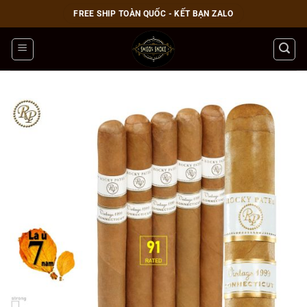
Bỏ
FREE SHIP TOÀN QUỐC - KẾT BẠN ZALO
qua
nội
dung